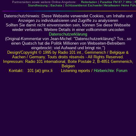
Partnerseiten sowie weitere Online-Angebote:
Reiterladen
|
Paradise FM 87,7 MHz
|
R
Standheizung
|
Bachata
|
Schlüsseldienst Eschweiler Metallwaren
Heine Füh
Datenschutzhinweis: Diese Webseite verwendet Cookies, um Inhalte und
Anzeigen zu individualisieren und Zugriffe zu analysieren
Sollten Sie damit nicht einverstanden sein, können Sie diese Webseite
wieder verlassen. Weitere Details in einer vollkommen uncoolen
Datenschutzerklärung
(Original-Kommentar von Jean-Michel: "Datenschutzerklärung? Tss...so
einen Quatsch hat die Politik Millionen von Webseiten-Betreibern
eingebrockt: viel Aufwand und bringt nix.")
Design/Copyright © 1995 by Radio 101 int., Gemmenich / Belgique &
Aachen / Germany. Touts droits réservés - All Rights Reserved.
Impressum: Radio 101 international, Boite Postale 2, B-4851 Gemmenich,
Belgien
Kontakt: 101 (at) gmx.li Listening reports /
Hörberichte: Forum