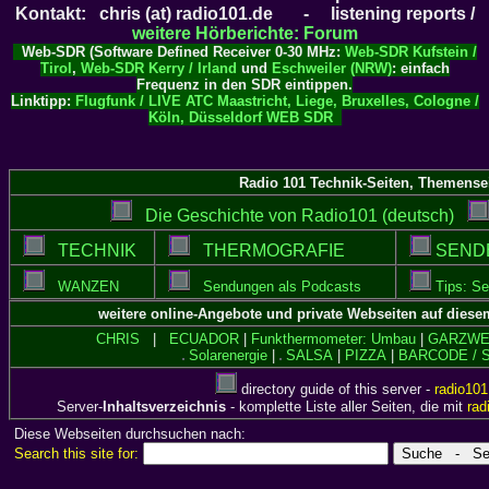
Kontakt: chris (at) radio101.de - listening reports /
weitere Hörberichte: Forum
Web-SDR (
S
oftware
D
efined
R
eceiver 0-30 MHz:
Web-SDR Kufstein /
Tirol
,
Web-SDR Kerry / Irland
und
Eschweiler (NRW)
: einfach
Frequenz in den SDR eintippen.
Linktipp:
Flugfunk / LIVE ATC Maastricht, Liege, Bruxelles, Cologne /
Köln, Düsseldorf WEB SDR
Radio 101 Technik-Seiten, Themensei
Die Geschichte von Radio101 (deutsch)
TECHNIK
THERMOGRAFIE
SENDE
WANZEN
Sendungen als Podcasts
Tips: Se
weitere online-Angebote und private Webseiten auf dies
CHRIS
|
ECUADOR
|
Funkthermometer: Umbau
|
GARZWE
Solarenergie
|
SALSA
|
PIZZA
|
BARCODE / 
directory guide of this server -
radio101
Server-
Inhaltsverzeichnis
- komplette Liste aller Seiten, die mit
rad
Diese Webseiten durchsuchen nach:
Search this site for: