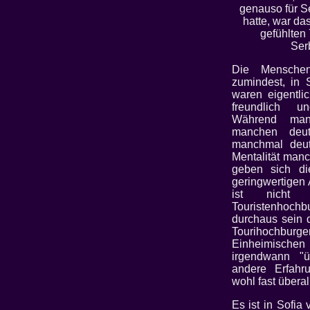
genauso für Se
hatte, war das
gefühlten
Ser
Die Menschen
zumindest, in 
waren eigentlic
freundlich u
Während ma
manchen deut
manchmal deutl
Mentalität manc
geben sich di
geringwertigen 
ist nicht 
Touristenho
durchaus sein 
Tourihochb
Einheimisc
irgendwann "
andere Erfahr
wohl fast überal
Es ist in Sofia 