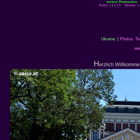
weitere Photoseiten:
Polen: 1
|
2
|
3
Ukraine: 1
Ukraine: [
Photos, Tei
ww
H
erzlich Willkommen