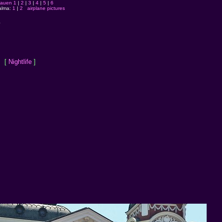
tauen 1
|
2
|
3
|
4
|
5
|
6
alma:
1
|
2
airplane pictures
a
 [
Nightlife
]