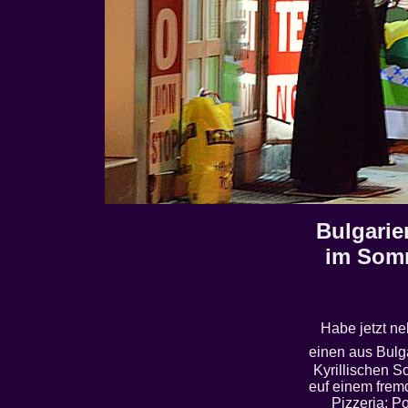
Bulgarie
im Somme
Habe jetzt ne
einen aus Bulga
Kyrillischen S
euf einem fremd
Pizzeria; Po