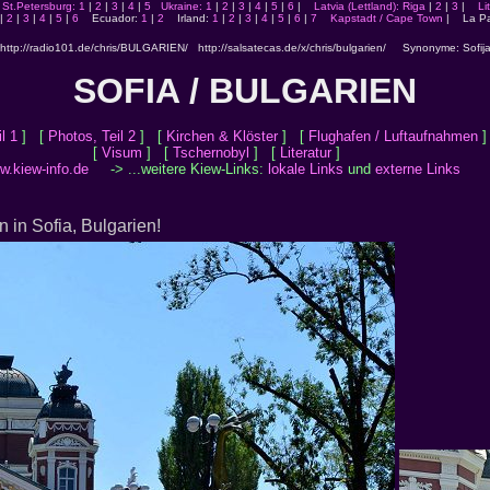
St.Petersburg: 1
|
2
|
3
|
4
|
5
Ukraine: 1
|
2
|
3
|
4
|
5
|
6
|
Latvia (Lettland): Riga
|
2
|
3
|
Li
|
2
|
3
|
4
|
5
|
6
Ecuador:
1
|
2
Irland:
1
|
2
|
3
|
4
|
5
|
6
|
7
Kapstadt / Cape Town
| La P
http://radio101.de/chris/BULGARIEN/ http://salsatecas.de/x/chris/bulgarien/ Synonyme: Sofij
SOFIA / BULGARIEN
l 1
] [
Photos, Teil 2
] [
Kirchen & Klöster
] [
Flughafen / Luftaufnahmen
]
[
Visum
] [
Tschernobyl
] [
Literatur
]
w.kiew-info.de
-> ...weitere Kiew-Links:
lokale Links
und
externe Links
 in Sofia, Bulgarien!