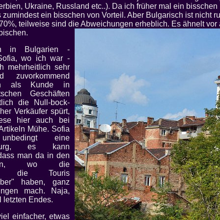
rbien, Ukraine, Russland etc..). Da ich früher mal ein bisschen 
 zumindest ein bisschen von Vorteil. Aber Bulgarisch ist nicht r
 70%, teilweise sind die Abweichungen erheblich. Es ähnelt vor
bischen.
 in Bulgarien -
Sofia, wo ich war -
h mehrheitlich sehr
nd zuvorkommend
n als Kunde in
schen Geschäften
ich die Null-bock-
her Verkäufer spürt,
ese hier auch bei
Artikeln Mühe. Sofia
unbedingt eine
chburg, es kann
dass man da in den
urgen, wo die
hen die Touris
über" haben, ganz
ungen mach. Naja,
l letzten Endes.
viel einfacher, etwas