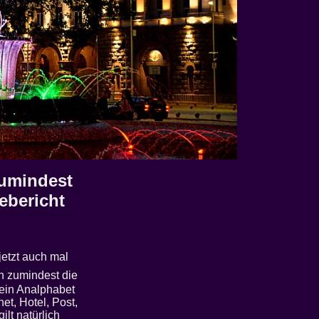
zumindest
sebericht
jetzt auch mal
an zumindest die
 ein Analphabet
et, Hotel, Post,
lt natürlich