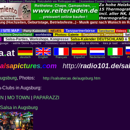
 DVDs
|
Salsareisen
|
Reitshop: Reitzubehör wie Reitkappen etc...
|
kostenlose Counter
|
Heizkosten sparen
tung (Hochzeiten, Geburtstage, Betriebsfeste...) - Musik ganz nach Wunsch 
 / SITE MAP
Tanzpartnerbörse
Party-Kalender
NEUES
Tanzkurse
Videos
ubliste Deutschland
worldwide
Photos: Galerie
Tanzkleider + Tanzschuhe
Sal
Salsa-Parties, Workshops, Kongresse:
Salsa-Kalender DEUTSCHLAND
&
nguage: - wähle Deine Sprache - choisissez votre langue - elija su idioma: - kies je taal: - selezi
a
.
at
deutsch
English
Français
Español
Nederlands
Italiano
a
l
s
a
p
i
c
t
u
r
e
s
.
c
o
m
http://
radio101.de/sa
ugsburg
, Photos:
http://salsatecas.de/augsburg.htm
a-Clubs in Augsburg:
IN
|
MO TOWN
|
PAPARAZZI
Salsa in Augsburg