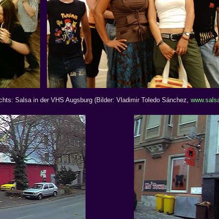
echts: Salsa in der VHS Augsburg (Bilder: Vladimir Toledo Sánchez,
www.salsa