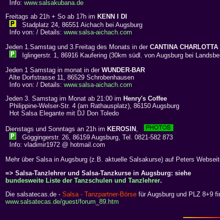
Info:
www.salsakubana.de
Freitags ab 21h + So ab 17h im
KENN I DI
Stadplatz 24, 86551 Aichach bei Augsburg
Info von: / Details:
www.salsa-aichach.com
Jeden 1.Samstag und 3.Freitag des Monats in der
CANTINA CHARLOTTA
Iglingerstr. 1, 86916 Kaufering (30km südl. von Augsburg bei Landsbe
Jeden 1 Samstag in monat in der
WUNDER-BAR
Alte Dorfstrasse 11, 86529 Schrobenhausen
Info von: / Details:
www.salsa-aichach.com
Jeden 3. Samstag im Monat ab 21:00 im
Henry's Coffee
Philippine-Welser-Str. 4 (am Rathausplatz), 86150 Augsburg
Hot Salsa Elegante mit DJ Don Toledo
Dienstags und Sonntags an 21h im
KEROSIN
,
Göggingerstr. 26, 86159 Augsburg, Tel. 0821-582 873
Info: vladimir1972 @ hotmail.com
Mehr über Salsa in Augsburg (z.B. aktuelle Salsakurse) auf Peters Websei
=> Salsa-Tanzlehrer und Salsa-Tanzkurse in Augsburg: siehe
bundesweite Liste der Tanzschulen und Tanzlehrer
.
Die salsatecas.de -
Salsa - Tanzpartner-Börse
für Augsburg und PLZ 8+9 fin
www.salsatecas.de/guest/forum_89.htm