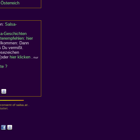
 Österreich
on:
Salsa-
sa-Geschichten
terempfehlen: hier
willkommen: Dann
s Du vermißt.
Lesezeichen
(oder
hier klicken
, nur
ite ?
consent of salsa.at .
attet.