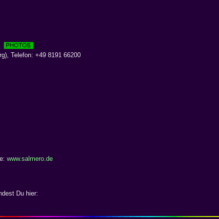
rg), Telefon: +49 8191 66200
te:
www.salmero.de
dest Du hier: