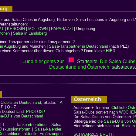
sburg
er aus Salsa-Clubs in Augsburg, Bilder von Salsa-Locations in Augsburg und A
Veranstaltungen:
AT
|
KEROSIN
|
MO TOWN
|
PAPARAZZI
| Umgebung:
nchen
|
Salsa in Landsberg
nen Tanzpartner oder eine Tanzpartnerin ?
 in Augsburg
und München |
Salsa-Tanzpartner in Deutschland
(nach PLZ)
 einen Kommentar über diesen Club abgeben ? Dann klicke
HIER
.
..und hier gehts zur
Startseite:
Die Salsa-Clubs 
Deutschland und Österreich:
salsatecas
d
Österreich
:
Clublisten Deutschland
, Städte:
A
- P
|
Q - Z
Adressen + Termine:
Clubliste Öste
n Deutschland:
PHOTOS !
Salsa-Clubs sortiert nach
WOCHEN
sa-DJ´s von Deutschland
Die Salsa-Discos von Österreich:
P
Bildergalerie:
die Salsa-DJ´s von Ös
RETT:
Tanzpartnerbörse: Salsa-
Hier befindet sich salsa.at:
Blick i
Diskussionsforum
|
Salsa-Kalender:
Deutschland, aktuelle Ergänzungen
SCHWARZES BRETT: