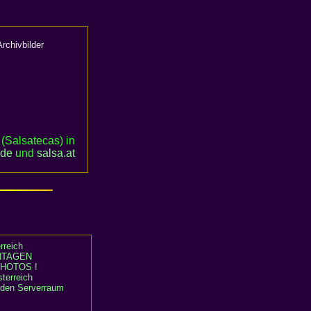
rchivbilder
(Salsatecas) in
.de
und
salsa
.
at
rreich
TAGEN
HOTOS !
terreich
n den Serverraum