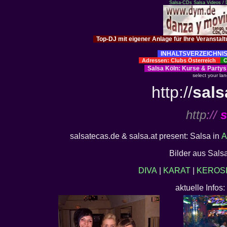
Salsa-CDs
Salsa Videos /
Top-DJ mit eigener Anlage für Ihre Veranstal
INHALTSVERZEICHNIS
Adressen: Clubs Österreich
Cl
Salsa Köln
:
Kurse
&
Partys
select your la
http://
sals
http
://
s
salsatecas.de & salsa.at present: Salsa in
A
Bilder aus Sals
DIVA
|
KARAT
|
KEROS
aktuelle Infos: