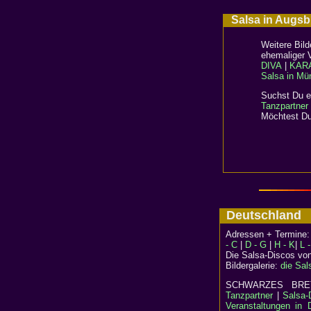
Salsa in Aug
Weitere Bild
ehemaliger 
DIVA
|
KAR
Salsa in Mü
Suchst Du ei
Tanzpartner
Möchtest Du
Deutschlan
Adressen + Termine
- C
|
D - G
|
H - K
|
L 
Die Salsa-Discos vo
Bildergalerie:
die Sal
SCHWARZES B
Tanzpartner
|
Salsa-
Veranstaltungen in 