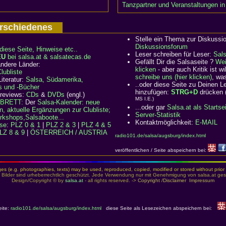
Tanzpartner und Veranstaltungen in
Verschiedenes
Stelle ein Thema zur Diskussi
Diskussionsforum
diese Seite, Hinweise etc..
Leser schreiben für Leser:
Sal
EU
bei salsa.at & salsatecas.de
Gefällt Dir die Salsaseite ?
Wei
ndere Länder:
klicken
- aber auch Kritik ist 
ubliste
schreibe uns (hier klicken)
, wa
iteratur:
Salsa, Südamerika,
..oder diese Seite zu Deinen 
s und -Bücher
hinzufügen:
STRG+D
drücken 
 reviews:
CDs
&
DVDs
(engl.)
MS I.E.)
BRETT:
Der
Salsa-Kalender: neue
...oder gar
Salsa.at als Startse
n, aktuelle Ergänzungen zur Clubliste;
Server-Statistik
rkshops,Salsaboote...
Kontaktmöglichkeit:
E-MAIL
rse
:
PLZ 0 & 1
|
PLZ 2 & 3
|
PLZ 4 & 5
LZ 8 & 9
|
ÖSTERREICH / AUSTRIA
radio101.de/salsa/augsburg/index.html
veröffentlichen / Seite abspeichern bei:
es (e.g. photographies, texts) may be used, reproduced, copied, modified or stored without prior 
 Bilder sind urheberrechtlich geschützt. Jede Verwendung nur mit Genehmigung von salsa.at gest
Design/Copyright © by
salsa.at
- all rights reserved. ->
Copyright /Disclaimer
Impressum
eite:
radio101.de/salsa/augsburg/index.html
diese Seite als Lesezeichen abspeichern bei: