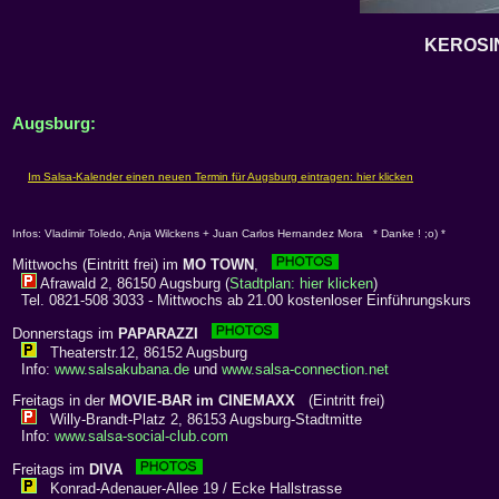
KEROSI
Augsburg:
Infos: Vladimir Toledo, Anja Wilckens + Juan Carlos Hernandez Mora * Danke ! ;o) *
Mittwochs (Eintritt frei) im
MO TOWN
,
Afrawald 2, 86150 Augsburg (
Stadtplan: hier klicken
)
Tel. 0821-508 3033 - Mittwochs ab 21.00 kostenloser Einführungskurs
Donnerstags im
PAPARAZZI
Theaterstr.12, 86152 Augsburg
Info:
www.salsakubana.de
und
www.salsa-connection.net
Freitags in der
MOVIE-BAR im CINEMAXX
(Eintritt frei)
Willy-Brandt-Platz 2, 86153 Augsburg-Stadtmitte
Info:
www.salsa-social-club.com
Freitags im
DIVA
Konrad-Adenauer-Allee 19 / Ecke Hallstrasse