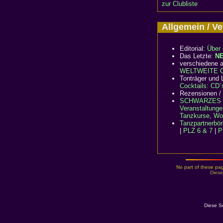
zur Clubliste
Allgemein / 
Editorial:
Über 
Das Letzte:
N
verschiedene a
WELTWEITE Cl
Tonträger und L
Cocktails: CD´
Rezensionen /
SCHWARZES 
Veranstaltunge
Tanzkurse, Wo
Tanzpartnerbö
|
PLZ 6 & 7
|
P
No part of these pag
Diese
Diese S