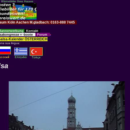
: Wärmebilder Ihres Hauses
im Raum Köln Aachen M.gladbach: 0163-888 7445
Bannerwerbung
Kontakt
sakongresse + -boote
Forum
Salsa-Kalender ÖSTERREICH
ona sua lingua:
Eλληvikα
Türkçe
lsa