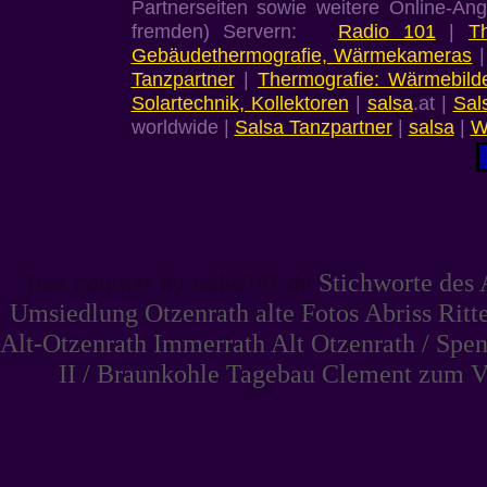
Partnerseiten sowie weitere Online-An
fremden) Servern:
Radio 101
|
T
Gebäudethermografie, Wärmekameras
Tanzpartner
|
Thermografie: Wärmebild
Solartechnik, Kollektoren
|
salsa
.at |
Sal
worldwide |
Salsa Tanzpartner
|
salsa
|
W
Stichworte des 
free counter by radio101.de
Umsiedlung Otzenrath alte Fotos Abriss Rit
Alt-Otzenrath Immerrath Alt Otzenrath / Spe
II / Braunkohle Tagebau Clement zum V