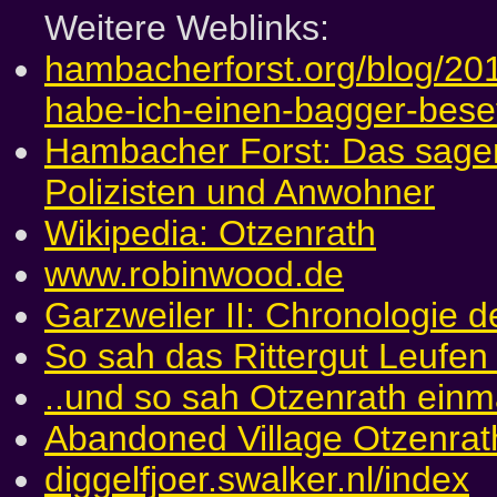
Weitere Weblinks:
hambacherforst.org/blog/20
habe-ich-einen-bagger-beset
Hambacher Forst: Das sagen 
Polizisten und Anwohner
Wikipedia: Otzenrath
www.robinwood.de
Garzweiler II: Chronologie d
So sah das Rittergut Leufen
..und so sah Otzenrath einm
Abandoned Village Otzenrat
diggelfjoer.swalker.nl/index