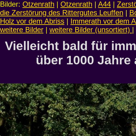
Bilder:
Otzenrath
|
Otzenrath
|
A44
|
Zerst
die Zerstörung des Rittergutes Leuffen
|
B
Holz vor dem Abriss
|
Immerath vor dem A
weitere Bilder
|
weitere Bilder (unsortiert)
|
Vielleicht bald für im
über 1000 Jahre