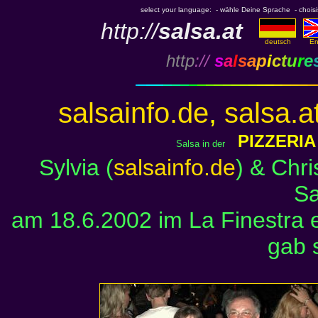
select your language: - wähle Deine Sprache - choisiss
http://
salsa.at
deutsch
En
http
://
s
a
l
s
a
p
i
c
t
u
r
e
salsainfo.de
,
salsa.a
PIZZERIA
Salsa in der
Sylvia (
salsainfo.de
) & Chri
Sa
am 18.6.2002 im La Finestra 
gab 