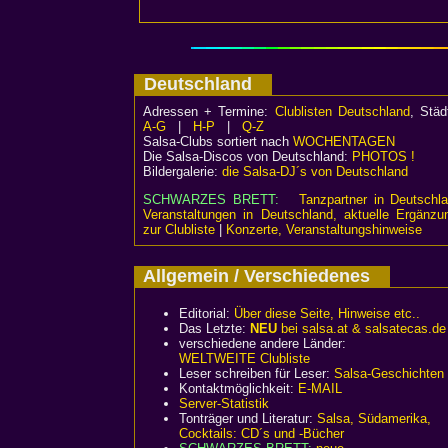
Deutschland
Adressen + Termine:
Clublisten Deutschland
, Stä
A-G
|
H-P
|
Q-Z
Salsa-Clubs sortiert nach
WOCHENTAGEN
Die Salsa-Discos von Deutschland:
PHOTOS !
Bildergalerie:
die Salsa-DJ´s von Deutschland
SCHWARZES BRETT:
Tanzpartner in Deutschl
Veranstaltungen in Deutschland, aktuelle Ergänzu
zur Clubliste
|
Konzerte, Veranstaltungshinweise
Allgemein / Verschiedenes
Editorial:
Über diese Seite, Hinweise etc..
Das Letzte:
NEU
bei salsa.at & salsatecas.de
verschiedene andere Länder:
WELTWEITE Clubliste
Leser schreiben für Leser:
Salsa-Geschichten
Kontaktmöglichkeit:
E-MAIL
Server-Statistik
Tonträger und Literatur:
Salsa, Südamerika,
Cocktails: CD´s und -Bücher