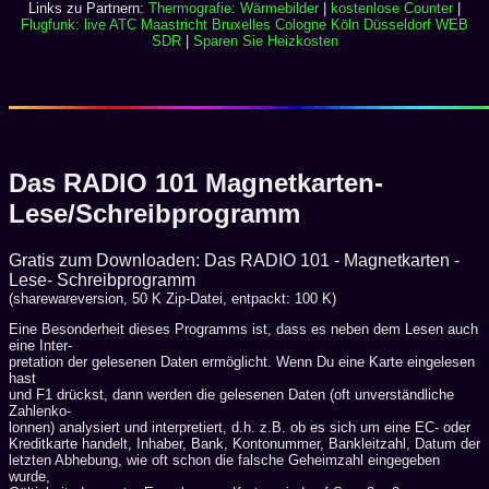
Links zu Partnern:
Thermografie: Wärmebilder
|
kostenlose Counter
|
Flugfunk: live ATC Maastricht Bruxelles Cologne Köln Düsseldorf WEB
SDR
|
Sparen Sie Heizkosten
Das RADIO 101 Magnetkarten-
Lese/Schreibprogramm
Gratis zum Downloaden: Das RADIO 101 - Magnetkarten -
Lese- Schreibprogramm
(sharewareversion, 50 K Zip-Datei, entpackt: 100 K)
Eine Besonderheit dieses Programms ist, dass es neben dem Lesen auch
eine Inter-
pretation der gelesenen Daten ermöglicht. Wenn Du eine Karte eingelesen
hast
und F1 drückst, dann werden die gelesenen Daten (oft unverständliche
Zahlenko-
lonnen) analysiert und interpretiert, d.h. z.B. ob es sich um eine EC- oder
Kreditkarte handelt, Inhaber, Bank, Kontonummer, Bankleitzahl, Datum der
letzten Abhebung, wie oft schon die falsche Geheimzahl eingegeben
wurde,