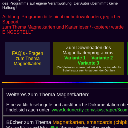
des Programms auf eigene Verantwortung. Der Autor übernimmt keine
Haftung !
Achtung: Programm bitte nicht mehr downloaden, jeglicher
Support
zum Thema Magnetkarten und Kartenleser / -kopierer wurde
EINGESTELLT
Zum Downloaden des
Magnetkartenprogramms:
FAQ´s - Fragen
Variante 1
Variante 2
zum Thema
Variante 3
Magnetkarten
(Die Varianten unterscheiden sich nur im default-
Befehlssatz zum Ansteuern der Geräte)
Weiteres zum Thema Magnetkarten:
Eine wirklich sehr gute und ausführliche Dokumentation üb
findet sich auch unter:
www.fortunecity.com/skyscraper/3com
Bücher zum Thema
Magnetkarten, smartcards (chipka
Weitere Bücher und Infos
HIER
(Bau von Sendern, Wanzen etc. )