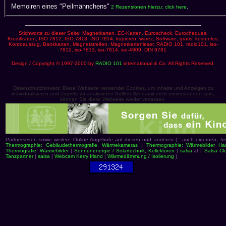
Memoiren eines "Peilmännchens"
2 Rezensionen hierzu: click here
.
Stichworte zu dieser Seite: Magnetkarten, EC-Karten, Euroscheck, Eurocheques,
Kreditkarten, ISO 7812, ISO 7813, ISO 7814, kopieren, warez, Software, gratis, kostenlos,
Kontoauszug, Bankkarten, Magnetstreifen, Magnetkartenleser, RADIO 101, radio101, iso-
7812, iso-7813, iso-7814, iso-4909, DIN 9781
Design / Copyright © 1997-2000 by
RADIO 101
international & Co. All Rights Reserved.
Datenschutzhinweis: Diese Webseite verwendet Cookies, um Inhalte und Anzeigen zu
individualisieren und Zugriffe zu analysieren Sollten Sie damit nicht einverstanden sein,
können Sie diese Webseite wieder verlassen.
Partnerseiten sowie weitere Online-Angebote auf diesen und anderen (= auch externen, 
Thermographie: Gebäudethermografie, Wärmekameras
|
Thermographie: Wärmebilder Ha
Thermografie: Wärmebilder
|
Sonnenenergie / Solartechnik, Kollektoren
|
salsa
.at |
Salsa Cl
Tanzpartner
|
salsa
|
Webcam Kerry Irland
|
Wärmedämmung / Isolierung
|
salsa