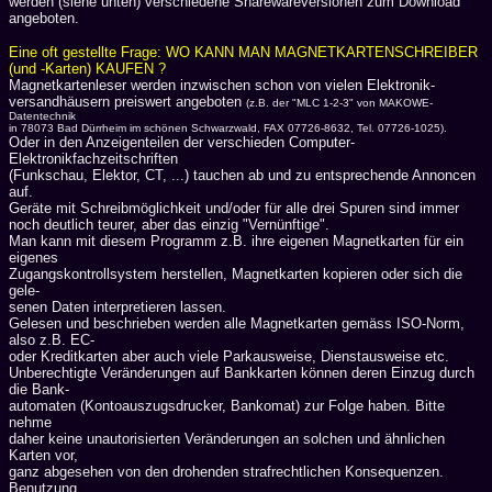
werden (siehe unten) verschiedene Sharewareversionen zum Download
angeboten.
Eine oft gestellte Frage: WO KANN MAN MAGNETKARTENSCHREIBER
(und -Karten) KAUFEN ?
Magnetkartenleser werden inzwischen schon von vielen Elektronik-
versandhäusern preiswert angeboten
(z.B. der "MLC 1-2-3" von MAKOWE-
Datentechnik
in 78073 Bad Dürrheim im schönen Schwarzwald, FAX 07726-8632, Tel. 07726-1025).
Oder in den Anzeigenteilen der verschieden Computer-
Elektronikfachzeitschriften
(Funkschau, Elektor, CT, ...) tauchen ab und zu entsprechende Annoncen
auf.
Geräte mit Schreibmöglichkeit und/oder für alle drei Spuren sind immer
noch deutlich teurer, aber das einzig "Vernünftige".
Man kann mit diesem Programm z.B. ihre eigenen Magnetkarten für ein
eigenes
Zugangskontrollsystem herstellen, Magnetkarten kopieren oder sich die
gele-
senen Daten interpretieren lassen.
Gelesen und beschrieben werden alle Magnetkarten gemäss ISO-Norm,
also z.B. EC-
oder Kreditkarten aber auch viele Parkausweise, Dienstausweise etc.
Unberechtigte Veränderungen auf Bankkarten können deren Einzug durch
die Bank-
automaten (Kontoauszugsdrucker, Bankomat) zur Folge haben. Bitte
nehme
daher keine unautorisierten Veränderungen an solchen und ähnlichen
Karten vor,
ganz abgesehen von den drohenden strafrechtlichen Konsequenzen.
Benutzung