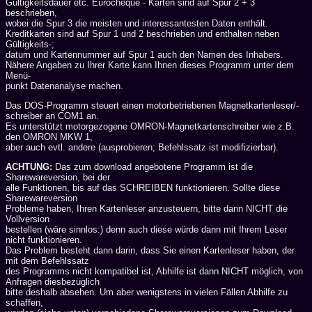
Gültigkeitsdauer etc. Eurocheque - Karten sind auf Spur 2 + 3
beschrieben,
wobei die Spur 3 die meisten und interessantesten Daten enthält.
Kreditkarten sind auf Spur 1 und 2 beschrieben und enthalten neben
Gültigkeits-;
datum und Kartennummer auf Spur 1 auch den Namen des Inhabers.
Nähere Angaben zu Ihrer Karte kann Ihnen dieses Programm unter dem
Menü-
punkt Datenanalyse machen.
Das DOS-Programm steuert einen motorbetriebenen Magnetkartenleser/-
schreiber an COM1 an.
Es unterstützt motorgezogene OMRON-Magnetkartenschreiber wie z.B.
den OMRON MKW 1,
aber auch evtl. andere (ausprobieren; Befehlssatz ist modifizierbar).
ACHTUNG:
Das zum download angebotene Programm ist die
Sharewareversion, bei der
alle Funktionen, bis auf das SCHREIBEN funktionieren. Sollte diese
Sharewareversion
Probleme haben, Ihren Kartenleser anzusteuern, bitte dann NICHT die
Vollversion
bestellen (wäre sinnlos:) denn auch diese würde dann mit Ihrem Leser
nicht funktionieren.
Das Problem besteht dann darin, dass Sie einen Kartenleser haben, der
mit dem Befehlssatz
des Programms nicht kompatibel ist, Abhilfe ist dann NICHT möglich, von
Anfragen diesbezüglich
bitte deshalb absehen. Um aber wenigstens in vielen Fällen Abhilfe zu
schaffen,