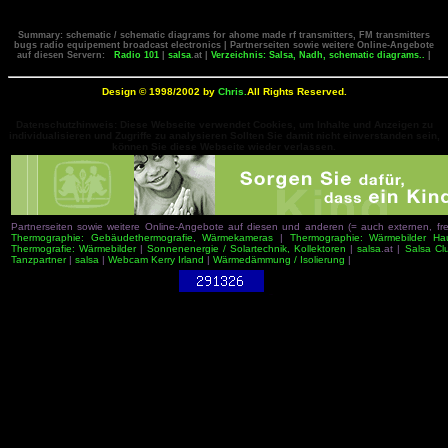
Summary: schematic / schematic diagrams for ahome made rf transmitters, FM transmitters
bugs radio equipement broadcast electronics | Partnerseiten sowie weitere Online-Angebote
auf diesen Servern:
Radio 101
|
salsa
.at |
Verzeichnis: Salsa, Nadh, schematic diagrams..
|
Design © 1998/2002 by
Chris.
All Rights Reserved.
Datenschutzhinweis: Diese Webseite verwendet Cookies, um Inhalte und Anzeigen zu
individualisieren und Zugriffe zu analysieren Sollten Sie damit nicht einverstanden sein,
können Sie diese Webseite wieder verlassen.
Partnerseiten sowie weitere Online-Angebote auf diesen und anderen (= auch externen, 
Thermographie: Gebäudethermografie, Wärmekameras
|
Thermographie: Wärmebilder Ha
Thermografie: Wärmebilder
|
Sonnenenergie / Solartechnik, Kollektoren
|
salsa
.at |
Salsa Cl
Tanzpartner
|
salsa
|
Webcam Kerry Irland
|
Wärmedämmung / Isolierung
|
salsa