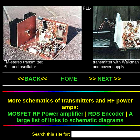
PLL-
FM-stereo transmitter,
transmitter with Walkman
PLL and oscillator
and power supply
<<
BACK
<<
HOME
>>
NEXT
>>
More schematics of transmitters and RF power
amps:
MOSFET RF Power amplifier
|
RDS Encoder
|
A
large list of links to schematic diagrams
Search this site for: