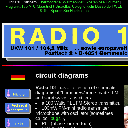
Links zu Partnern:
Thermografie: Wärmebilder
|
kostenlose Counter
|
Flugfunk: live ATC Maastricht Bruxelles Cologne Köln Düsseldorf WEB
SDR
|
Sparen Sie Heizkosten
circuit diagrams
Radio 101
has a collection of schematic
diagrams of "homebrew/home-made" FM
and short wave transmitters:
a 100 Watts PLL FM-Stereo transmitter,
100mW FM-mini radio transmitter,
microphone with oscillator (sometimes
called
"bugs"
),
PLL (phase-locked-loop),