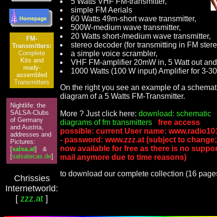
5 Watts VHF FM-transmitter,
simple FM Aerials
60 Watts 49m-short wave transmitter,
500W-medium wave transmitter,
20 Watts short-/medium wave transmitter,
FM-
stereo decoder (for transmitting in FM stere
Transmitters:
a simple voice scrambler,
Complete
Kits and
VHF FM-amplifier 20mW in, 5 Watt out and
ready-
1000 Watts (100 W input) Amplifier for 3-3
assembled
Transmitters
On the right you see an example of a schemat
diagram of a 5 Watts FM-Transmitter.
Nightlife: the
SALSA-Clubs
More ? Just click here:
download: schematic
of Germany
diagrams of fm transmitters
free access
and Austria,
possible: current User name: www.radio10
addresses and
- password: www.zzz.at (subject to change;
Pictures:
now available for free as there is no suppo
[
salsa.at
] &
[
salsatecas.de
]
mail anymore due to time reasons)
to download our complete collection (16 pages
Chrissies
Internetworld:
[
zzz.at
]