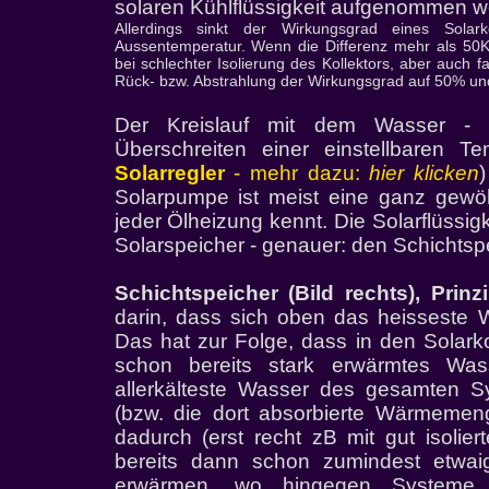
solaren Kühlflüssigkeit aufgenommen 
Allerdings sinkt der Wirkungsgrad eines Solark
Aussentemperatur. Wenn die Differenz mehr als 50K 
bei schlechter Isolierung des Kollektors, aber auch 
Rück- bzw. Abstrahlung der Wirkungsgrad auf 50% un
Der Kreislauf mit dem Wasser - G
Überschreiten einer einstellbaren Te
Solarregler
- mehr dazu:
hier klicken
Solarpumpe ist meist eine ganz gew
jeder Ölheizung kennt. Die Solarflüssig
Solarspeicher - genauer: den Schichtspe
Schichtspeicher (Bild rechts), Prinz
darin, dass sich oben das heisseste 
Das hat zur Folge, dass in den Solarko
schon bereits stark erwärmtes Was
allerkälteste Wasser des gesamten S
(bzw. die dort absorbierte Wärmemen
dadurch (erst recht zB mit gut isolier
bereits dann schon zumindest etwai
erwärmen, wo hingegen Systeme o