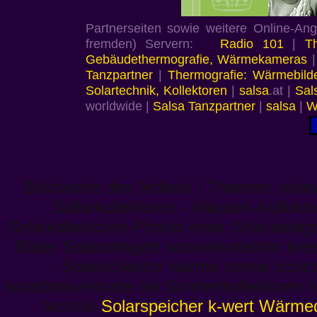
Partnerseiten sowie weitere Online-An
fremden) Servern:
Radio 101
|
T
Gebäudethermografie, Wärmekameras
Tanzpartner
|
Thermografie: Wärmebild
Solartechnik, Kollektoren
|
salsa
.at |
Sal
worldwide |
Salsa Tanzpartner
|
salsa
|
W
Stichworte des Artikels / Themen: so
Sollarkollektoren - Vakuum-Kollekto
Solarkollektoren Photos einer Solaranlag
Bilder Solaranlagen sonnenkollektor kre
Solarkollektor wärme sonne schich
Isolationsverluste bei Sonnenkollektoren
technik
Solarspeicher
k-wert Wärm