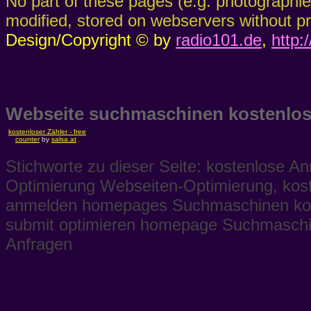
No part of these pages (e.g. photographi
modified, stored on webservers without pri
Design/Copyright © by
radio101.de
,
http:
Webseite suchmaschinen kostenlo
kostenloser Zähler - free
counter
by
salsa.at
Stichworte zu dieser Seite: kostenlose
Optimierung Webseiten-Optimierung, ko
anmelden homepages Suchmaschinen ko
submit optimieren homepage Suchmaschine
Anfragen