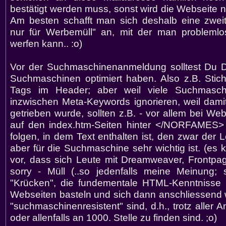
bestätigt werden muss, sonst wird die Webseite 
Am besten schafft man sich deshalb eine zweit
nur für Werbemüll" an, mit der man probleml
werfen kann.. :o)
Vor der Suchmaschinenanmeldung solltest Du D
Suchmaschinen optimiert haben. Also z.B. Stic
Tags im Header; aber weil viele Suchmaschi
inzwischen Meta-Keywords ignorieren, weil damit
getrieben wurde, sollten z.B. - vor allem bei We
auf den index.htm-Seiten hinter </NORFAMES
folgen, in dem Text enthalten ist, den zwar der Le
aber für die Suchmaschine sehr wichtig ist. (es
vor, dass sich Leute mit Dreamweaver, Frontpa
sorry - Müll (..so jedenfalls meine Meinung; 
"Krücken", die fundementale HTML-Kenntnisse n
Webseiten basteln und sich dann anschliessend
"suchmaschinenresistent" sind, d.h., trotz aller
oder allenfalls an 1000. Stelle zu finden sind. ;o)