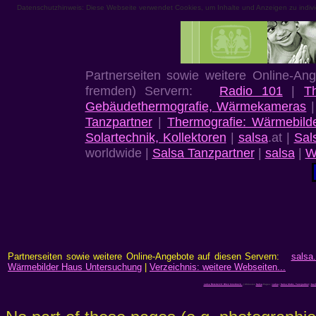
Datenschutzhinweis: Diese Webseite verwendet Cookies, um Inhalte und Anzeigen zu individu
Partnerseiten sowie weitere Online-An
fremden) Servern:
Radio 101
|
T
Gebäudethermografie, Wärmekameras
Tanzpartner
|
Thermografie: Wärmebild
Solartechnik, Kollektoren
|
salsa
.at |
Sal
worldwide |
Salsa Tanzpartner
|
salsa
|
W
Partnerseiten sowie weitere Online-Angebote auf diesen Servern:
salsa.
Wärmebilder Haus Untersuchung
|
Verzeichnis: weitere Webseiten...
salsa Österreich: Wien Innsbruck..
| Chrissies
Salsa
Pages |
salsa
|
Salsa Clubs, Tanzpartner
|
bach