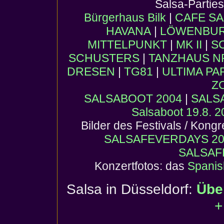
Salsa-Partie
Bürgerhaus Bilk
|
CAFE SA
HAVANA
|
LÖWENBURG
MITTELPUNKT
|
MK II
|
S
SCHUSTERS
|
TANZHAUS 
DRESEN
|
TG81
|
ULTIMA PA
Z
SALSABOOT 2004
|
SALS
Salsaboot 19.8. 
Bilder des Festivals / Kong
SALSAFEVERDAYS 20
SALSAF
Konzertfotos: das
Spanis
Salsa in Düsseldorf:
Übe
+