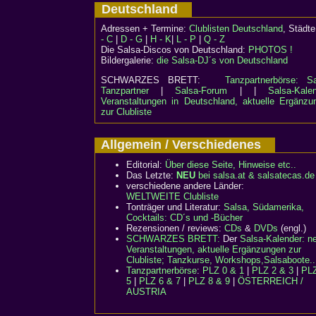
Deutschland
Adressen + Termine:
Clublisten Deutschland
, Städ
- C
|
D - G
|
H - K
|
L - P
|
Q - Z
Die Salsa-Discos von Deutschland:
PHOTOS !
Bildergalerie:
die Salsa-DJ´s von Deutschland
SCHWARZES BRETT:
Tanzpartnerbörse: Sa
Tanzpartner
|
Salsa-Forum
| |
Salsa-Kalen
Veranstaltungen in Deutschland, aktuelle Ergänzu
zur Clubliste
Allgemein / Verschiedenes
Editorial:
Über diese Seite, Hinweise etc..
Das Letzte:
NEU
bei salsa.at & salsatecas.de
verschiedene andere Länder:
WELTWEITE Clubliste
Tonträger und Literatur:
Salsa, Südamerika,
Cocktails: CD´s und -Bücher
Rezensionen / reviews:
CDs
&
DVDs
(engl.)
SCHWARZES BRETT:
Der
Salsa-Kalender: n
Veranstaltungen, aktuelle Ergänzungen zur
Clubliste; Tanzkurse, Workshops,Salsaboote..
Tanzpartnerbörse
:
PLZ 0 & 1
|
PLZ 2 & 3
|
PLZ
5
|
PLZ 6 & 7
|
PLZ 8 & 9
|
ÖSTERREICH /
AUSTRIA