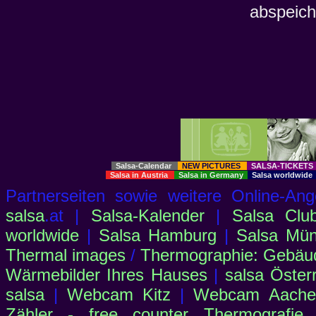
abspeich
Salsa-Calendar
NEW PICTURES
SALSA-TICKET
Salsa in Austria
Salsa in Germany
Salsa worldwid
Partnerseiten sowie weitere Online-
salsa
.at |
Salsa-Kalender
|
Salsa Clu
worldwide
|
Salsa Hamburg
|
Salsa Mü
Thermal images
/
Thermographie: Gebäu
Wärmebilder Ihres Hauses
|
salsa Öster
salsa
|
Webcam Kitz
|
Webcam Aachen
Zähler - free counter
Thermografie