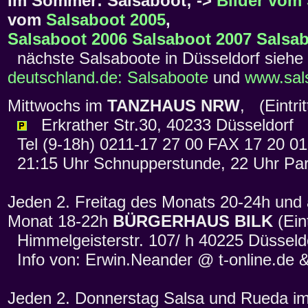
Im Sommer: Salsaboot; ->
Bilder vom
vom
Salsaboot 2005
,
Salsaboot 2006
Salsaboot 2007
Salsab
nächste Salsaboote in Düsseldorf siehe
deutschland.de: Salsaboote
und
www.sals
Mittwochs im
TANZHAUS NRW
, (Eintr
Erkrather Str.30, 40233 Düsseldorf
Tel (9-18h) 0211-17 27 00 FAX 17 20 0
21:15 Uhr Schnupperstunde, 22 Uhr Par
Jeden 2. Freitag des Monats 20-24h und
Monat 18-22h
BÜRGERHAUS BILK
(Eint
Himmelgeisterstr. 107/ h 40225 Düsseld
Info von: Erwin.Neander @ t-online.de 
Jeden 2. Donnerstag Salsa und Rueda i