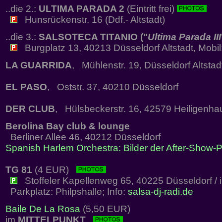
..die 2.:
ULTIMA PARADA 2
(Eintritt frei)
Hunsrückenstr. 16 (Ddf.- Altstadt)
..die 3.:
SALSOTECA TITANIO ("
Ultima Parada III
Burgplatz 13, 40213 Düsseldorf Altstadt, Mobi
LA GUARRIDA
, Mühlenstr. 19, Düsseldorf Altstad
EL PASO
, Oststr. 37, 40210 Düsseldorf
DER CLUB
, Hülsbeckerstr. 16, 42579 Heiligenha
Berolina Bay club & lounge
Berliner Allee 46, 40212 Düsseldorf
Spanish Harlem Orchestra: Bilder der After-Show-P
TG 81
(4 EUR)
Stoffeler Kapellenweg 65, 40225 Düsseldorf / 
Parkplatz: Philpshalle; Info:
salsa-dj-radi.de
Baile De La Rosa
(5,50 EUR)
im
MITTELPUNKT