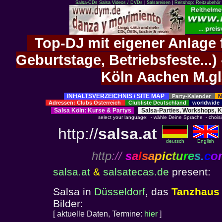
Salsa-CDs
Salsa Videos / DVDs
|
Salsareisen
|
Reitshop: Reitzubehör 
Top-DJ mit eigener Anlage f
Geburtstage, Betriebsfeste..
Köln Aachen M.g
INHALTSVERZEICHNIS / SITE MAP
Party-Kalender
N
Adressen: Clubs Österreich
Clubliste Deutschland
worldwid
Salsa Köln
:
Kurse
&
Partys
Salsa-Parties, Workshops, 
select your language: - wähle Deine Sprache - choisiss
http://
salsa.at
deutsch
English
http
://
s
a
l
s
a
p
i
c
t
u
r
e
s
.
c
o
salsa.at
&
salsatecas.de
presen
Salsa in
Düsseldorf
, das
Tanzhaus
Bilder:
[ aktuelle Daten, Termine:
hier
]