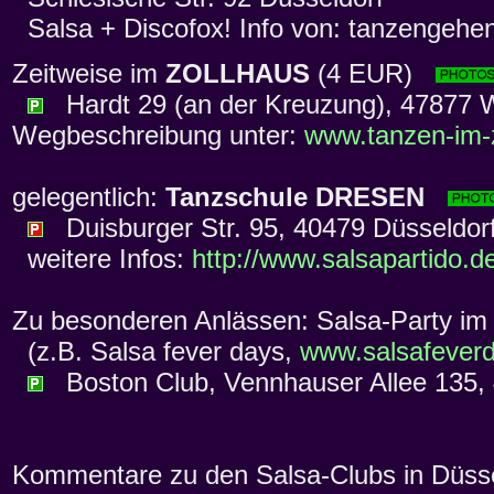
Salsa + Discofox! Info von: tanzengehe
Zeitweise im
ZOLLHAUS
(4 EUR)
Hardt 29 (an der Kreuzung), 47877 Wil
Wegbeschreibung unter:
www.tanzen-im-
gelegentlich:
Tanzschule DRESEN
Duisburger Str. 95, 40479 Düsseldor
weitere Infos:
http://www.salsapartido.d
Zu besonderen Anlässen: Salsa-Party i
(z.B. Salsa fever days,
www.salsafever
Boston Club, Vennhauser Allee 135, 4
Kommentare zu den Salsa-Clubs in Düssel