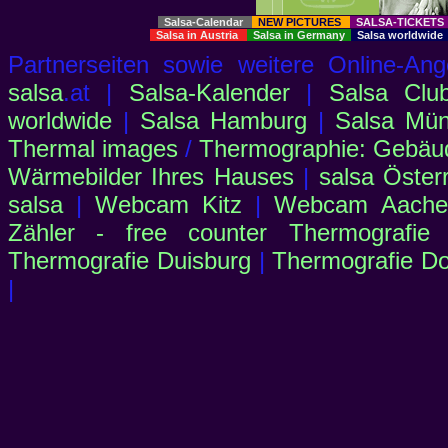
Salsa-Calendar
NEW PICTURES
SALSA-TICKET
Salsa in Austria
Salsa in Germany
Salsa worldwid
Partnerseiten sowie weitere Online-
salsa
.at |
Salsa-Kalender
|
Salsa Clu
worldwide
|
Salsa Hamburg
|
Salsa Mü
Thermal images
/
Thermographie: Gebäu
Wärmebilder Ihres Hauses
|
salsa Öster
salsa
|
Webcam Kitz
|
Webcam Aachen
Zähler - free counter
Thermografie
Thermografie Duisburg
|
Thermografie D
|