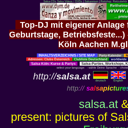
Salsa-CDs
Salsa Videos / DVDs
|
Salsareisen
|
Reitshop: Reitzubehör 
Top-DJ mit eigener Anlage f
Geburtstage, Betriebsfeste..
Köln Aachen M.g
INHALTSVERZEICHNIS / SITE MAP
Party-Kalender
N
Adressen: Clubs Österreich
Clubliste Deutschland
worldwid
Salsa Köln
:
Kurse
&
Partys
Salsa-Parties, Workshops, 
select your language: - wähle Deine Sprache - choisiss
http://
salsa.at
deutsch
English
http
://
s
a
l
s
a
p
i
c
t
u
r
e
salsa.at
present: pictures of Sa