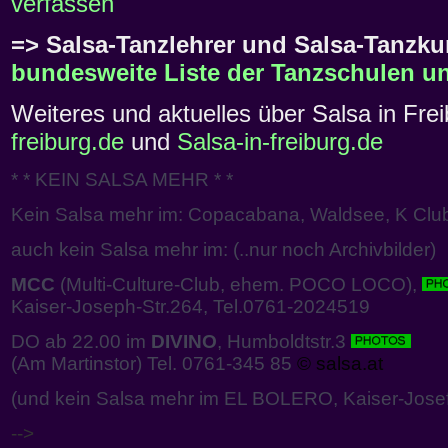
verfassen
=> Salsa-Tanzlehrer und Salsa-Tanzkur
bundesweite Liste der Tanzschulen un
Weiteres und aktuelles über Salsa in Freib
freiburg.de
und
Salsa-in-freiburg.de
* * KEIN SALSA MEHR * *
Kein Salsa mehr im: Copacabana, Waldsee, K Clu
auch kein Salsa mehr im: (..nur noch Archivbilder)
MCC
(Multi-Culture-Club, ehem. POCO LOCO),
Kaiser-Joseph-Str.264, Tel.0761-2024519
DO ab 22.00 im
DIVINO
, Humboldtstr.3
(Am Martinstor) Tel. 0761-345 85
© salsa.at
(und kein Salsa mehr im EL BOLERO, Kaiser-Josef
-->