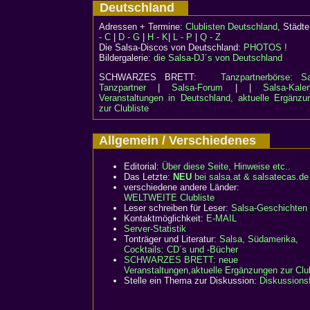
Deutschland
Adressen + Termine:
Clublisten Deutschland
, Städ
- C
|
D - G
|
H - K
|
L - P
|
Q - Z
Die Salsa-Discos von Deutschland:
PHOTOS !
Bildergalerie:
die Salsa-DJ´s von Deutschland
SCHWARZES BRETT:
Tanzpartnerbörse: Sa
Tanzpartner
|
Salsa-Forum
| |
Salsa-Kalen
Veranstaltungen in Deutschland, aktuelle Ergänzu
zur Clubliste
Allgemein / Verschiedenes
Editorial:
Über diese Seite, Hinweise etc..
Das Letzte:
NEU
bei salsa.at & salsatecas.de
verschiedene andere Länder:
WELTWEITE Clubliste
Leser schreiben für Leser:
Salsa-Geschichten
Kontaktmöglichkeit:
E-MAIL
Server-Statistik
Tonträger und Literatur:
Salsa, Südamerika,
Cocktails: CD´s und -Bücher
SCHWARZES BRETT:
neue
Veranstaltungen,aktuelle Ergänzungen zur Club
Stelle ein Thema zur Diskussion:
Diskussions