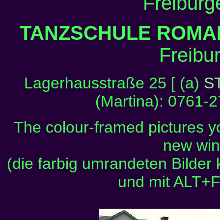
Freiburg
TANZSCHULE ROMA
Freibu
Lagerhausstraße 25 [ (a)
S
(Martina): 0761-2
The colour-framed pictures yo
new wi
(die farbig umrandeten Bilde
und mit ALT+F