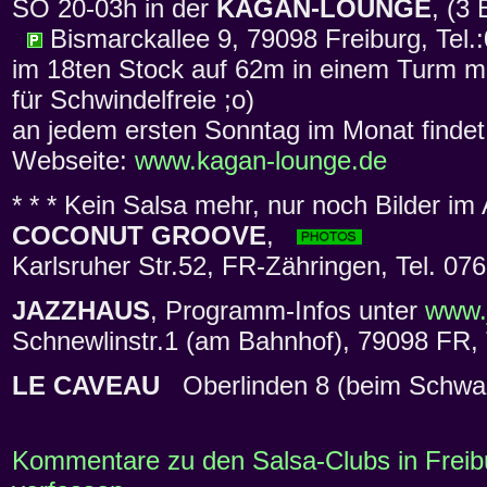
SO 20-03h in der
KAGAN-LOUNGE
, (
Bismarckallee 9, 79098 Freiburg, Tel.
im 18ten Stock auf 62m in einem Turm m
für Schwindelfreie ;o)
an jedem ersten Sonntag im Monat findet 
Webseite:
www.kagan-lounge.de
* * * Kein Salsa mehr, nur noch Bilder im A
COCONUT GROOVE
,
Karlsruher Str.52, FR-Zähringen, Tel. 07
JAZZHAUS
, Programm-Infos unter
www.
Schnewlinstr.1 (am Bahnhof), 79098 FR, 
LE CAVEAU
Oberlinden 8 (beim Schwab
Kommentare zu den Salsa-Clubs in Freibu