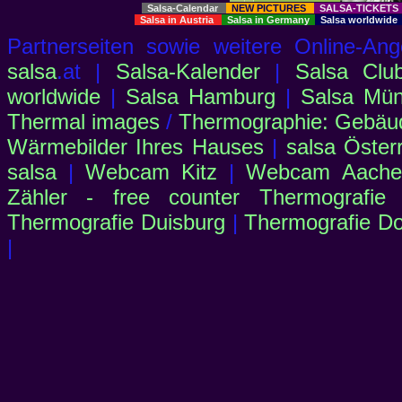
Salsa-Calendar
NEW PICTURES
SALSA-TICKET
Salsa in Austria
Salsa in Germany
Salsa worldwid
Partnerseiten sowie weitere Online-
salsa
.at |
Salsa-Kalender
|
Salsa Clu
worldwide
|
Salsa Hamburg
|
Salsa Mü
Thermal images
/
Thermographie: Gebäu
Wärmebilder Ihres Hauses
|
salsa Öster
salsa
|
Webcam Kitz
|
Webcam Aachen
Zähler - free counter
Thermografie
Thermografie Duisburg
|
Thermografie D
|