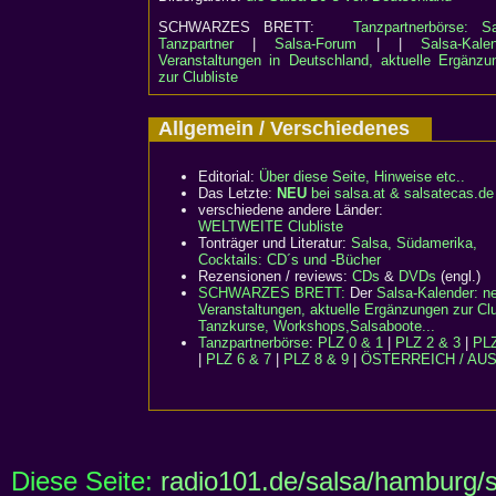
SCHWARZES BRETT:
Tanzpartnerbörse: Sa
Tanzpartner
|
Salsa-Forum
| |
Salsa-Kalen
Veranstaltungen in Deutschland, aktuelle Ergänzu
zur Clubliste
Allgemein / Verschiedenes
Editorial:
Über diese Seite, Hinweise etc..
Das Letzte:
NEU
bei salsa.at & salsatecas.de
verschiedene andere Länder:
WELTWEITE Clubliste
Tonträger und Literatur:
Salsa, Südamerika,
Cocktails: CD´s und -Bücher
Rezensionen / reviews:
CDs
&
DVDs
(engl.)
SCHWARZES BRETT:
Der
Salsa-Kalender: n
Veranstaltungen, aktuelle Ergänzungen zur Clu
Tanzkurse, Workshops,Salsaboote...
Tanzpartnerbörse
:
PLZ 0 & 1
|
PLZ 2 & 3
|
PLZ
|
PLZ 6 & 7
|
PLZ 8 & 9
|
ÖSTERREICH / AU
Diese Seite:
radio101.de/salsa/hamburg/