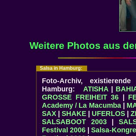
Weitere Photos aus d
Salsa in Hamburg:
Foto-Archiv, existierend
Hamburg:
ATISHA
|
BAHI
GROSSE FREIHEIT 36
|
F
Academy / La Macumba
|
M
SAX
|
SHAKE
|
UFERLOS
|
Z
SALSABOOT 2003
|
SAL
Festival 2006
|
Salsa-Kongres