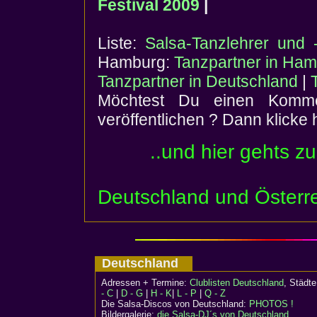
Festival 2009
|
Liste:
Salsa-Tanzlehrer und 
Hamburg:
Tanzpartner in Ha
Tanzpartner in Deutschland
|
Möchtest Du einen Komme
veröffentlichen ? Dann klicke 
..und hier gehts z
Deutschland und Österr
Deutschland
Adressen + Termine:
Clublisten Deutschland
, Städ
- C
|
D - G
|
H - K
|
L - P
|
Q - Z
Die Salsa-Discos von Deutschland:
PHOTOS !
Bildergalerie:
die Salsa-DJ´s von Deutschland