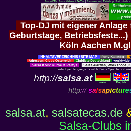
Salsa-CDs
Salsa Videos / DVDs
|
Salsareisen
|
Reitshop: Reitzubehör 
Top-DJ mit eigener Anlage f
Geburtstage, Betriebsfeste..
Köln Aachen M.g
INHALTSVERZEICHNIS / SITE MAP
Party-Kalender
N
Adressen: Clubs Österreich
Clubliste Deutschland
worldwid
Salsa Köln
:
Kurse
&
Partys
Salsa-Parties, Workshops, 
select your language: - wähle Deine Sprache - choisiss
http://
salsa.at
deutsch
English
http
://
s
a
l
s
a
p
i
c
t
u
r
e
salsa.at
,
salsatecas.de
Salsa-Clubs 