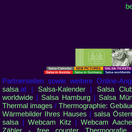
be
Salsa-Calendar
NEW PICTURES
SALSA-TICKET
Salsa in Austria
Salsa in Germany
Salsa worldwid
Partnerseiten sowie weitere Online-
salsa
.at |
Salsa-Kalender
|
Salsa Clu
worldwide
|
Salsa Hamburg
|
Salsa Mü
Thermal images
/
Thermographie: Gebäu
Wärmebilder Ihres Hauses
|
salsa Öster
salsa
|
Webcam Kitz
|
Webcam Aachen
Zähler - free counter
Thermografie