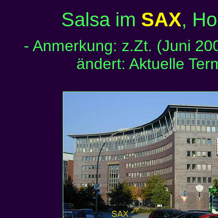
Salsa im
SAX
, Ho
- Anmerkung: z.Zt. (Juni 200
ändert: Aktuelle Ter