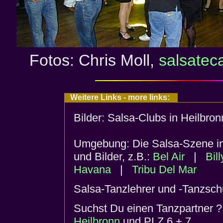
Fotos: Chris Moll,
salsatec
Weitere Links - more links:
Bilder: Salsa-Clubs in Heilbr
Umgebung: Die Salsa-Szene in 
und Bilder, z.B.:
Bel Air
|
Bil
Havana
|
Tribu Del Mar
Salsa-Tanzlehrer und -Tanzsch
Suchst Du einen Tanzpartner
Heilbronn
und PLZ 6 + 7