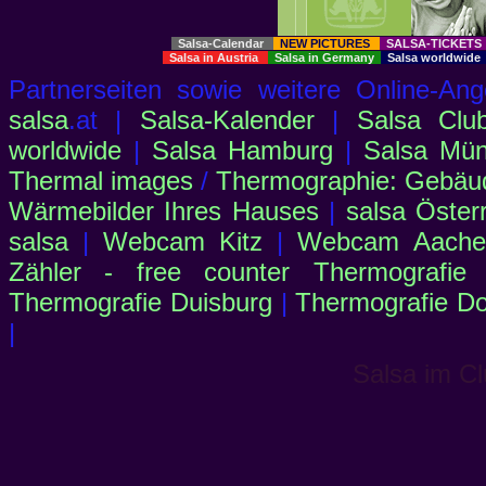
Salsa-Calendar
NEW PICTURES
SALSA-TICKET
Salsa in Austria
Salsa in Germany
Salsa worldwid
Partnerseiten sowie weitere Online-
salsa
.at |
Salsa-Kalender
|
Salsa Clu
worldwide
|
Salsa Hamburg
|
Salsa Mü
Thermal images
/
Thermographie: Gebäu
Wärmebilder Ihres Hauses
|
salsa Öster
salsa
|
Webcam Kitz
|
Webcam Aachen
Zähler - free counter
Thermografie
Thermografie Duisburg
|
Thermografie D
|
Salsa im Cl