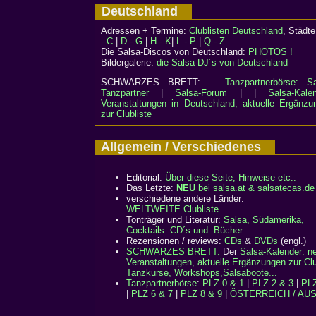
Deutschland
Adressen + Termine:
Clublisten Deutschland
, Städ
- C
|
D - G
|
H - K
|
L - P
|
Q - Z
Die Salsa-Discos von Deutschland:
PHOTOS !
Bildergalerie:
die Salsa-DJ´s von Deutschland
SCHWARZES BRETT:
Tanzpartnerbörse: Sa
Tanzpartner
|
Salsa-Forum
| |
Salsa-Kalen
Veranstaltungen in Deutschland, aktuelle Ergänzu
zur Clubliste
Allgemein / Verschiedenes
Editorial:
Über diese Seite, Hinweise etc..
Das Letzte:
NEU
bei salsa.at & salsatecas.de
verschiedene andere Länder:
WELTWEITE Clubliste
Tonträger und Literatur:
Salsa, Südamerika,
Cocktails: CD´s und -Bücher
Rezensionen / reviews:
CDs
&
DVDs
(engl.)
SCHWARZES BRETT:
Der
Salsa-Kalender: n
Veranstaltungen, aktuelle Ergänzungen zur Clu
Tanzkurse, Workshops,Salsaboote...
Tanzpartnerbörse
:
PLZ 0 & 1
|
PLZ 2 & 3
|
PLZ
|
PLZ 6 & 7
|
PLZ 8 & 9
|
ÖSTERREICH / AU