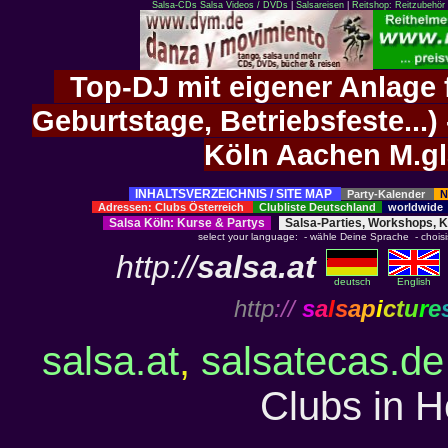
Salsa-CDs
Salsa Videos / DVDs
|
Salsareisen
|
Reitshop: Reitzubehör 
Top-DJ mit eigener Anlage f
Geburtstage, Betriebsfeste..
Köln Aachen M.g
INHALTSVERZEICHNIS / SITE MAP
Party-Kalender
N
Adressen: Clubs Österreich
Clubliste Deutschland
worldwid
Salsa Köln
:
Kurse
&
Partys
Salsa-Parties, Workshops, 
select your language: - wähle Deine Sprache - choisiss
http://
salsa.at
deutsch
English
http
://
s
a
l
s
a
p
i
c
t
u
r
e
salsa.at
,
salsatecas.de
Clubs in He