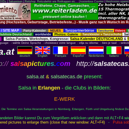
 DVDs
|
Salsareisen
|
Reitshop: Reitzubehör wie Reitkappen etc...
|
kostenlose Counter
|
Heizkosten sparen
tung (Hochzeiten, Geburtstage, Betriebsfeste...) - Musik ganz nach Wunsch 
 / SITE MAP
Tanzpartnerbörse
Party-Kalender
NEUES
Tanzkurse
Videos
ubliste Deutschland
worldwide
Photos: Galerie
Tanzkleider + Tanzschuhe
Sal
Salsa-Parties, Workshops, Kongresse:
Salsa-Kalender DEUTSCHLAND
&
nguage: - wähle Deine Sprache - choisissez votre langue - elija su idioma: - kies je taal: - selezi
a
.
at
deutsch
English
Français
Español
Nederlands
Italiano
p
://
s
a
l
s
a
p
i
c
t
u
r
e
s
.
c
o
m
http://
salsatecas
salsa.at
&
salsatecas.de
present:
Salsa in
Erlangen
- die Clubs in Bildern:
E-WERK
ie. Die Termine von Salsa-Veranstaltungen in Nürnberg, Erlangen, Fürth und Umgebung findest Du
randeten Bilder kannst Du zum Vergrößern anklicken und dann mit ALT+F4 wi
rdered pictures to enlarge them (close that new window: ALT+F4)
-
Pulsa sob