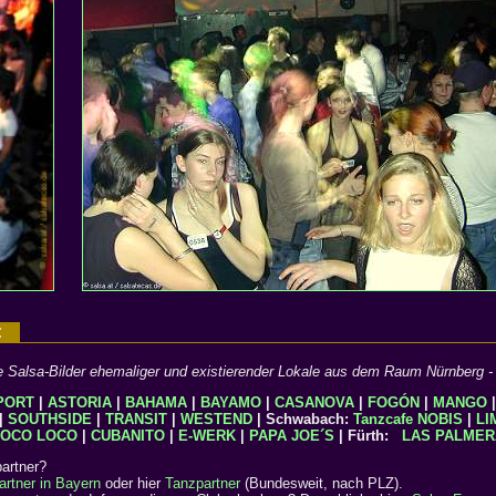
g:
Salsa-Bilder ehemaliger und existierender Lokale aus dem Raum Nürnberg - 
PORT
|
ASTORIA
|
BAHAMA
|
BAYAMO
|
CASANOVA
|
FOGÓN
|
MANGO
|
SOUTHSIDE
|
TRANSIT
|
WESTEND
| Schwabach:
Tanzcafe NOBIS
|
LI
OCO LOCO
|
CUBANITO
|
E-WERK
|
PAPA JOE´S
| Fürth:
LAS PALMER
artner?
artner in Bayern
oder hier
Tanzpartner
(Bundesweit, nach PLZ).