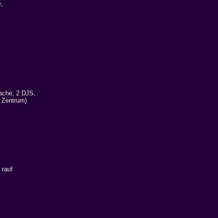
e
,
äche, 2 DJS,
 Zentrum)
 rauf