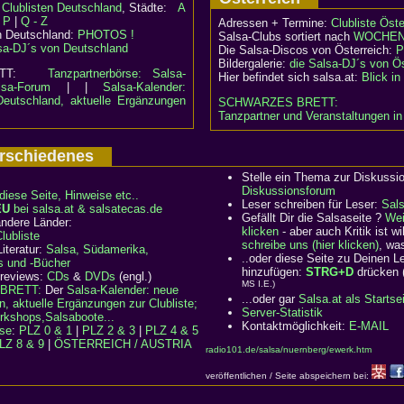
:
Clublisten Deutschland
, Städte:
A
- P
|
Q - Z
Adressen + Termine:
Clubliste Öste
n Deutschland:
PHOTOS !
Salsa-Clubs sortiert nach
WOCHEN
sa-DJ´s von Deutschland
Die Salsa-Discos von Österreich:
P
Bildergalerie:
die Salsa-DJ´s von Ös
RETT:
Tanzpartnerbörse: Salsa-
Hier befindet sich salsa.at:
Blick i
lsa-Forum
| |
Salsa-Kalender:
Deutschland, aktuelle Ergänzungen
SCHWARZES BRETT:
Tanzpartner und Veranstaltungen in
Verschiedenes
Stelle ein Thema zur Diskussi
Diskussionsforum
diese Seite, Hinweise etc..
Leser schreiben für Leser:
Sal
EU
bei salsa.at & salsatecas.de
Gefällt Dir die Salsaseite ?
Wei
ndere Länder:
klicken
- aber auch Kritik ist 
ubliste
schreibe uns (hier klicken)
, wa
iteratur:
Salsa, Südamerika,
..oder diese Seite zu Deinen 
s und -Bücher
hinzufügen:
STRG+D
drücken 
 reviews:
CDs
&
DVDs
(engl.)
MS I.E.)
BRETT:
Der
Salsa-Kalender: neue
...oder gar
Salsa.at als Startse
n, aktuelle Ergänzungen zur Clubliste;
Server-Statistik
rkshops,Salsaboote...
Kontaktmöglichkeit:
E-MAIL
rse
:
PLZ 0 & 1
|
PLZ 2 & 3
|
PLZ 4 & 5
LZ 8 & 9
|
ÖSTERREICH / AUSTRIA
radio101.de/salsa/nuernberg/ewerk.htm
veröffentlichen / Seite abspeichern bei: