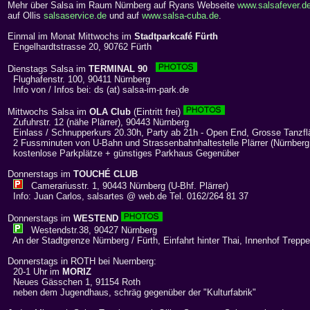
Mehr über Salsa im Raum Nürnberg auf Ryans Webseite
www.salsafever.d
auf Ollis
salsaservice.de
und auf
www.salsa-cuba.de
.
Einmal im Monat Mittwochs im
Stadtparkcafé Fürth
Engelhardtstrasse 20, 90762 Fürth
Dienstags Salsa im
TERMINAL 90
Flughafenstr. 100, 90411 Nürnberg
Info von / Infos bei: ds (at) salsa-im-park.de
Mittwochs Salsa im
OLA Club
(Eintritt frei)
Zufuhrstr. 12 (nähe Plärrer), 90443 Nürnberg
Einlass / Schnupperkurs 20.30h, Party ab 21h - Open End, Grosse Tanzfl
2 Fussminuten von U-Bahn und Strassenbahnhaltestelle Plärrer (Nürnberg
kostenlose Parkplätze + günstiges Parkhaus Gegenüber
Donnerstags im
TOUCHÉ CLUB
Camerariusstr. 1, 90443 Nürnberg (U-Bhf. Plärrer)
Info: Juan Carlos, salsartes @ web.de Tel. 0162/264 81 37
Donnerstags im
WESTEND
Westendstr.38, 90427 Nürnberg
An der Stadtgrenze Nürnberg / Fürth, Einfahrt hinter Thai, Innenhof Treppe
Donnerstags in ROTH bei Nuernberg:
20-1 Uhr im
MORIZ
Neues Gässchen 1, 91154 Roth
neben dem Jugendhaus, schräg gegenüber der "Kulturfabrik"