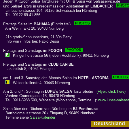
Jeden Mittwoch Salsa Tanzkurse mit Olli & Susu von Salsaservice.de
und Salsa-Partys in unregelmässigen Abständen im
LIMBACHER
Limbacherstrasse 104, 91126 Schwabach bei Nürnberg
Tel. 09122-89 41 856
Freitags Salsa im
BAHAMA
(Eintritt frei)
Am Weinmarkt 10, 90403 Nürnberg
21h gratis-Schnupperkurs, 21.30h Party
Info von / Infos bei: Fabio Dessi
Freitags und Samstags im
FOGON
Klingenhofstrasse 56 (neben Rockfabrik), 90411 Nürnberg
Freitags und Samstags im
CLUB CARIBE
Lazarettstr.8, 91054 Erlangen
am 1. und 3. Samstag des Monats Salsa im
HOTEL ASTORIA
Weidenkellerstr.4, 90443 Nürnberg
Am 2. und 4. Sonntag in
LUPE´s SALSA
Tanz Studio
(Flyer: click here)
Vordere Cramergasse 13, 90478 Nürnberg
Tel. 0911-5988 590, Webseite (Workshops, Termine...):
www.lupes-salsast
Salsa über den Dächern von Nürnberg im
B2 Penthouse
Bartholomäusstrasse 26 / Eingang D, 90489 Nürnberg
Termine siehe
Salsa-Kalender
Deutschlan