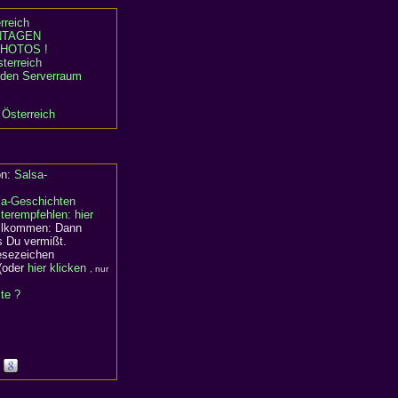
rreich
TAGEN
HOTOS !
terreich
n den Serverraum
 Österreich
on:
Salsa-
sa-Geschichten
terempfehlen: hier
willkommen: Dann
s Du vermißt.
Lesezeichen
(oder
hier klicken
, nur
ite ?