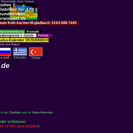
: Wärmebilder Ihres Hauses
im Raum Köln Aachen M.gladbach: 0163-888 7445
Bannerwerbung
Kontakt
sakongresse + -boote
Forum
Salsa-Kalender ÖSTERREICH
ona sua lingua:
Eλληvikα
Türkçe
.de
 in der
Clubliste
und im
Salsa-Kalender
eder schliessen
re la foto para ampliar
)