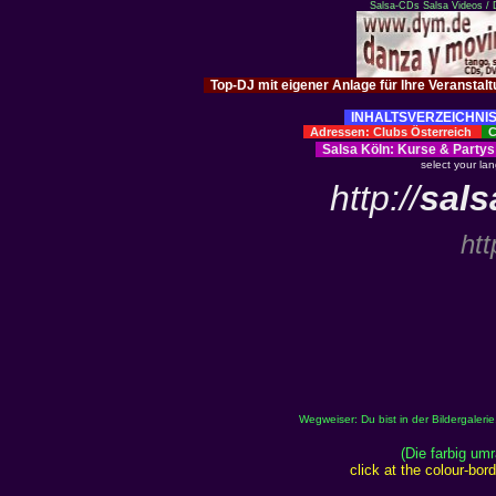
Salsa-CDs
Salsa Videos /
Top-DJ mit eigener Anlage für Ihre Veranstal
INHALTSVERZEICHNIS
Adressen: Clubs Österreich
Cl
Salsa Köln
:
Kurse
&
Partys
select your la
http://
sals
htt
Wegweiser: Du bist in der Bildergaler
(Die farbig um
click at the colour-bo