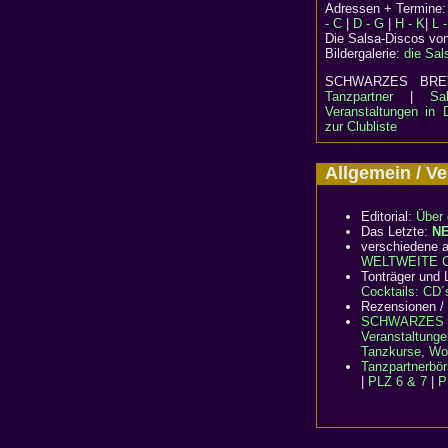
Adressen + Termine
- C
|
D - G
|
H - K
|
L 
Die Salsa-Discos vo
Bildergalerie:
die Sal
SCHWARZES B
Tanzpartner
|
Sa
Veranstaltungen in 
zur Clubliste
Allgemein / 
Editorial:
Über 
Das Letzte:
N
verschiedene a
WELTWEITE Cl
Tonträger und L
Cocktails: CD´
Rezensionen /
SCHWARZES 
Veranstaltunge
Tanzkurse, Wo
Tanzpartnerbö
|
PLZ 6 & 7
|
P