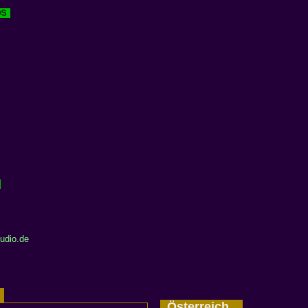
udio.de
d
Österreich