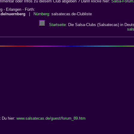
mentar oder Infos zu diesem Club abgeben ? Dann klicke hier:
Salsa-Forum
 - Erlangen - Fürth:
s.de/nuernberg
|
Nürnberg
: salsatecas.de-Clubliste
Startseite:
Die Salsa-Clubs (Salsatecas) in Deuts
sal
t Du hier:
www.salsatecas.de/guest/forum_89.htm