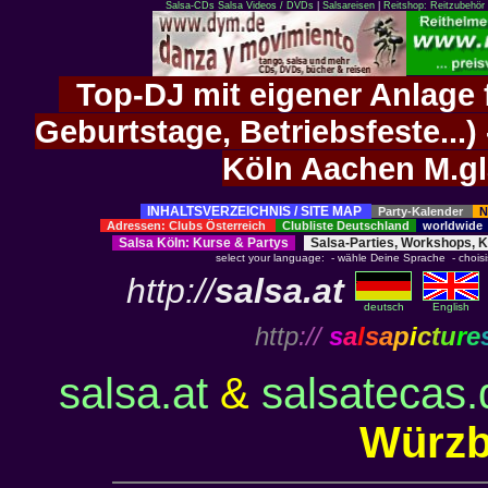
Salsa-CDs
Salsa Videos / DVDs
|
Salsareisen
|
Reitshop: Reitzubehör 
Top-DJ mit eigener Anlage f
Geburtstage, Betriebsfeste..
Köln Aachen M.g
INHALTSVERZEICHNIS / SITE MAP
Party-Kalender
N
Adressen: Clubs Österreich
Clubliste Deutschland
worldwid
Salsa Köln
:
Kurse
&
Partys
Salsa-Parties, Workshops, 
select your language: - wähle Deine Sprache - choisiss
http://
salsa.at
deutsch
English
http
://
s
a
l
s
a
p
i
c
t
u
r
e
salsa.at
&
salsatecas.
Würzb