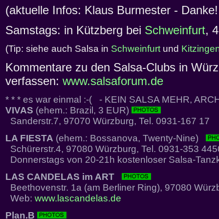
(aktuelle Infos: Klaus Burmester - Danke!
Samstags: in Kützberg bei
Schweinfurt
, 
(Tip: siehe auch Salsa in
Schweinfurt
und
Kitzinge
Kommentare zu den Salsa-Clubs in Würzb
verfassen:
www.salsaforum.de
* * * es war einmal :-( - KEIN SALSA MEHR, ARCH
VIVAS
(ehem.: Brazil, 3 EUR)
Sanderstr.7, 97070 Würzburg, Tel. 0931-167 17
LA FIESTA
(ehem.: Bossanova, Twenty-Nine)
Schürerstr.4, 97080 Würzburg, Tel. 0931-353 445
Donnerstags von 20-21h kostenloser Salsa-Tanz
LAS CANDELAS im ART
Beethovenstr. 1a (am Berliner Ring), 97080 Würz
Web:
www.lascandelas.de
Plan.B