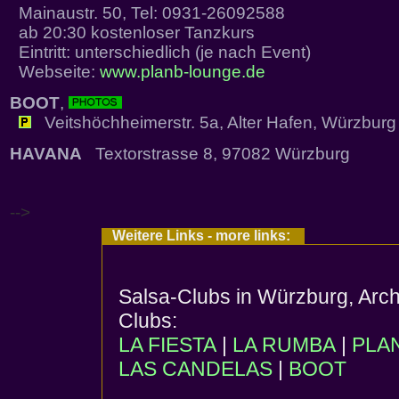
Mainaustr. 50, Tel: 0931-26092588
ab 20:30 kostenloser Tanzkurs
Eintritt: unterschiedlich (je nach Event)
Webseite:
www.planb-lounge.de
BOOT
,
Veitshöchheimerstr. 5a, Alter Hafen, Würzburg
HAVANA
Textorstrasse 8, 97082 Würzburg
-->
Weitere Links - more links:
Salsa-Clubs in Würzburg, Arch
Clubs:
LA FIESTA
|
LA RUMBA
|
PLA
LAS CANDELAS
|
BOOT