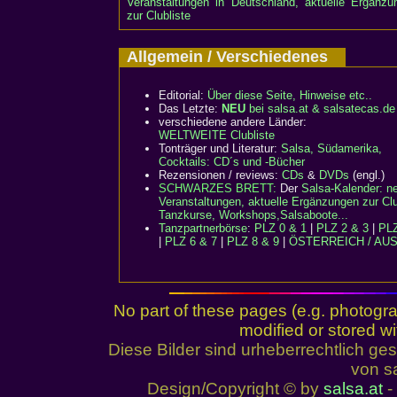
Veranstaltungen in Deutschland, aktuelle Ergänzu
zur Clubliste
Allgemein / Verschiedenes
Editorial:
Über diese Seite, Hinweise etc..
Das Letzte:
NEU
bei salsa.at & salsatecas.de
verschiedene andere Länder:
WELTWEITE Clubliste
Tonträger und Literatur:
Salsa, Südamerika,
Cocktails: CD´s und -Bücher
Rezensionen / reviews:
CDs
&
DVDs
(engl.)
SCHWARZES BRETT:
Der
Salsa-Kalender: n
Veranstaltungen, aktuelle Ergänzungen zur Clu
Tanzkurse, Workshops,Salsaboote...
Tanzpartnerbörse
:
PLZ 0 & 1
|
PLZ 2 & 3
|
PLZ
|
PLZ 6 & 7
|
PLZ 8 & 9
|
ÖSTERREICH / AU
No part of these pages (e.g. photogr
modified or stored wi
Diese Bilder sind urheberrechtlich 
von sa
Design/Copyright © by
salsa.at
- 