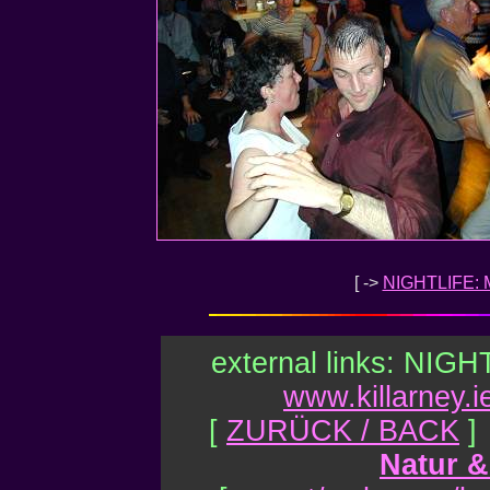
[
->
NIGHTLIFE:
external links: NIGHT
www.killarney.i
[
ZURÜCK / BACK
]
Natur &