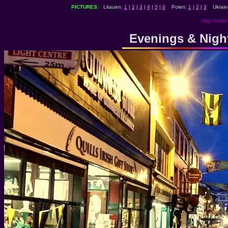
PICTURES:
Litauen:
1
|
2
|
3
|
4
|
5
|
6
Polen:
1
|
2
|
3
Ukrain
http://radio
Evenings & Nightl