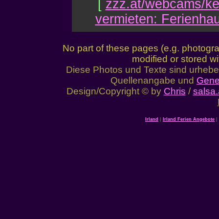
[
zzz.at/webcams/ke
vermieten: Ferienhau
No part of these pages (e.g. photogr
modified or stored wi
Diese Photos und Texte sind urhebe
Quellenangabe und
Gene
Design/Copyright © by
Chris
/
salsa.
Irland
|
Irland Ferien Angebote
|