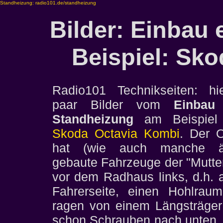
Standheizung: radio101.de/standheizung
Bilder: Einbau 
Beispiel: Sk
Radio101 Technikseiten: hi
paar Bilder vom
Einbau
Standheizung
am Beispiel 
Skoda Octavia Kombi
. Der O
hat (wie auch manche äh
gebaute Fahrzeuge der "Mutte
vor dem Radhaus links, d.h. 
Fahrerseite, einen Hohlraum
ragen von einem Längsträger
schon Schrauben nach unten, 