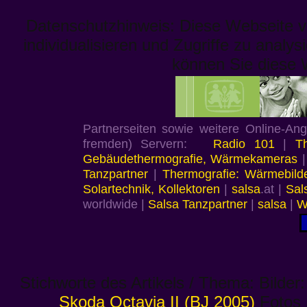
Datenschutzhinweis: Diese Webseite v
individualisieren und Zugriffe zu analys
können Sie diese 
Partnerseiten sowie weitere Online-An
fremden) Servern:
Radio 101
|
T
Gebäudethermografie, Wärmekameras
Tanzpartner
|
Thermografie: Wärmebild
Solartechnik, Kollektoren
|
salsa
.at |
Sal
worldwide |
Salsa Tanzpartner
|
salsa
|
W
Stichworte des Artikels / Thema: Bilde
Skoda Octavia II (BJ 2005)
Fotos 