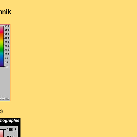
hnik
d)