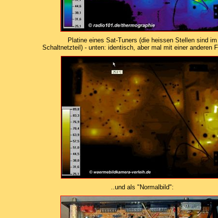
Platine eines Sat-Tuners (die heissen Stellen sind im
Schaltnetzteil) - unten: identisch, aber mal mit einer anderen 
..und als "Normalbild":