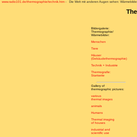
www.radio101.de/thermographie/technik.htm
- Die Welt mit anderen Augen sehen: Wärmebilder 
The
Bildergalerie:
Thermographie/
Wärmebilder:
Menschen
Tiere
Häuser
(Gebäudethermographie)
Technik + Industrie
Thermografie:
Startseite
Gallery of
thermographic pictures:
various
thermal images
animals
Humans
Thermal imaging
of houses
industrial and
scientific use