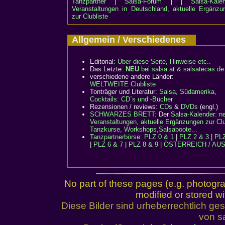
Tanzpartner
|
Salsa-Forum
| |
Salsa-Kalen
Veranstaltungen in Deutschland, aktuelle Ergänzu
zur Clubliste
Allgemein / Verschiedenes
Editorial:
Über diese Seite, Hinweise etc..
Das Letzte:
NEU
bei salsa.at & salsatecas.de
verschiedene andere Länder:
WELTWEITE Clubliste
Tonträger und Literatur:
Salsa, Südamerika,
Cocktails: CD´s und -Bücher
Rezensionen / reviews:
CDs
&
DVDs
(engl.)
SCHWARZES BRETT:
Der
Salsa-Kalender: n
Veranstaltungen, aktuelle Ergänzungen zur Clu
Tanzkurse, Workshops,Salsaboote...
Tanzpartnerbörse
:
PLZ 0 & 1
|
PLZ 2 & 3
|
PLZ
|
PLZ 6 & 7
|
PLZ 8 & 9
|
ÖSTERREICH / AU
No part of these pages (e.g. photogr
modified or stored wi
Diese Bilder sind urheberrechtlich 
von sa