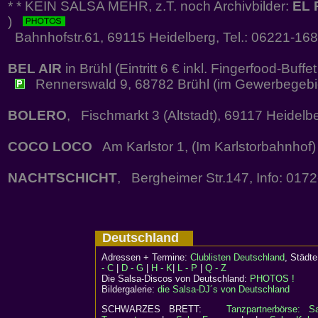
* * KEIN SALSA MEHR, z.T. noch Archivbilder:
EL 
)
Bahnhofstr.61, 69115 Heidelberg, Tel.: 06221-16
BEL AIR
in Brühl (Eintritt 6 € inkl. Fingerfood-Buf
Rennerswald 9, 68782 Brühl (im Gewerbegebie
BOLERO
, Fischmarkt 3 (Altstadt), 69117 Heidelb
COCO LOCO
Am Karlstor 1, (Im Karlstorbahnhof
NACHTSCHICHT
, Bergheimer Str.147, Info: 017
Deutschland
Adressen + Termine:
Clublisten Deutschland
, Städ
- C
|
D - G
|
H - K
|
L - P
|
Q - Z
Die Salsa-Discos von Deutschland:
PHOTOS !
Bildergalerie:
die Salsa-DJ´s von Deutschland
SCHWARZES BRETT:
Tanzpartnerbörse: Sa