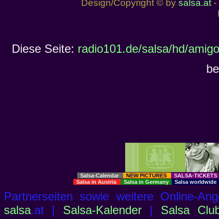
Design/Copyright © by
salsa.at
- 
Diese Seite:
radio101.de/salsa/hd/amig
be
Salsa-Calendar
NEW PICTURES
SALSA-TICKET
Salsa in Austria
Salsa in Germany
Salsa worldwid
Partnerseiten sowie weitere Online-
salsa
.at |
Salsa-Kalender
|
Salsa Clu