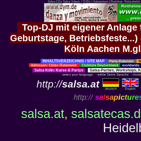
Salsa-CDs
Salsa Videos / DVDs
|
Salsareisen
|
Reitshop: Reitzubehör 
Top-DJ mit eigener Anlage f
Geburtstage, Betriebsfeste..
Köln Aachen M.g
INHALTSVERZEICHNIS / SITE MAP
Party-Kalender
N
Adressen: Clubs Österreich
Clubliste Deutschland
worldwid
Salsa Köln
:
Kurse
&
Partys
Salsa-Parties, Workshops, 
select your language: - wähle Deine Sprache - choisiss
http://
salsa.at
deutsch
English
http
://
s
a
l
s
a
p
i
c
t
u
r
e
salsa.at
,
salsatecas.
Heidelb