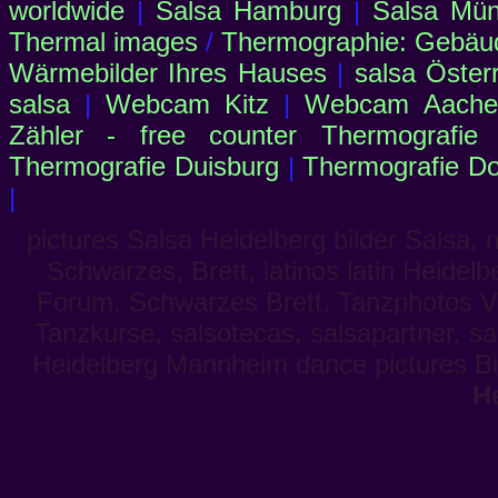
worldwide
|
Salsa Hamburg
|
Salsa Mü
Thermal images
/
Thermographie: Gebäu
Wärmebilder Ihres Hauses
|
salsa Öster
salsa
|
Webcam Kitz
|
Webcam Aachen
Zähler - free counter
Thermografie
Thermografie Duisburg
|
Thermografie D
|
pictures Salsa Heidelberg bilder Salsa,
Schwarzes, Brett, latinos latin Heidel
Forum, Schwarzes Brett, Tanzphotos Ve
Tanzkurse, salsotecas, salsapartner, sa
Heidelberg Mannheim dance pictures Bi
H