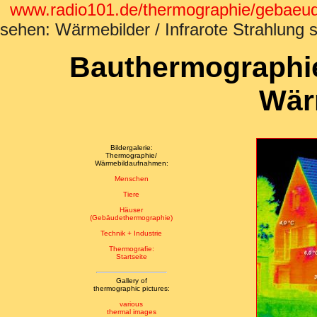
www.radio101.de/thermographie/gebaeu
sehen: Wärmebilder / Infrarote Strahlung 
Bauthermographie
Wär
Bildergalerie:
Thermographie/
Wärmebildaufnahmen:
Menschen
Tiere
Häuser
(Gebäudethermographie)
Technik + Industrie
Thermografie:
Startseite
Gallery of
thermographic pictures:
various
thermal images