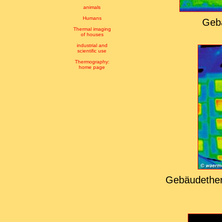
animals
Humans
Geb
Thermal imaging
of houses
industrial and
scientific use
Thermography:
home page
Gebäudether