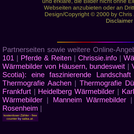
und erkläre, die Bilder nicht ohne Ei
Webseiten anzubieten oder an Drit
Design/Copyright © 2000 by Chris / 
Disclaimer
Partnerseiten sowie weitere Online-Ang
101
|
Pferde & Reiten
|
Chrissie.info
|
Wä
Wärmebilder von Häusern, bundesweit
|
Scotia): eine faszinierende Landschaft
Thermografie Aachen
|
Thermografie Dü
Frankfurt
|
Heidelberg Wärmebilder
|
Kar
Wärmebilder
|
Manneim Wärmebilder
Rosenheim
|
kostenloser Zähler - free
counter
by
salsa.at