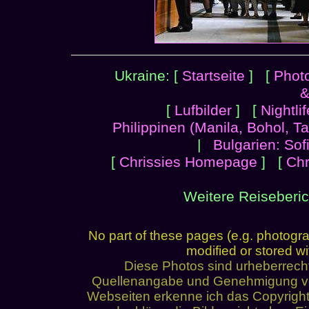
Ukraine: [
Startseite
] [
Photo
&
[
Lufbilder
] [
Nightlif
Philippinen (Manila, Bohol, Ta
|
Bulgarien: Sof
[
Chrissies Homepage
] [
Chr
Weitere Reiseberi
No part of these pages (e.g. photogr
modified or stored wi
Diese Photos sind urheberrech
Quellenangabe und Genehmigung von 
Webseiten erkenne ich das Copyright 