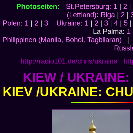
Photoseiten:
St.Petersburg: 1
|
2
|
(Lettland): Riga
|
2
|
Polen: 1
|
2
|
3
Ukraine: 1
|
2
|
3
|
4
|
5
La Palma:
1
Philippinen (Manila, Bohol, Tagbilaran)
Russl
http://radio101.de/chris/ukraine htt
KIEW / UKRAINE
KIEV /UKRAINE: C