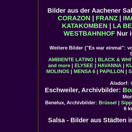
Bilder aus der Aachener S
CORAZON
|
FRANZ
|
IM
KATAKOMBEN
|
LA BE
WESTBAHNHOF
Nur 
Weitere Bilder ("Es war einmal": v
AMBIENTE LATINO
|
BLACK & WHI
and more
|
ELYSEE
|
HAVANNA
|
K
MOLINOS
|
MENSA 6
|
PAPILLON
|
S
Alsdorf:
Eschweiler, Archivbilder:
Bo
Mon
Benelux, Archivbilder:
Brüssel
|
Sipp
6 k
Salsa - Bilder aus Städten