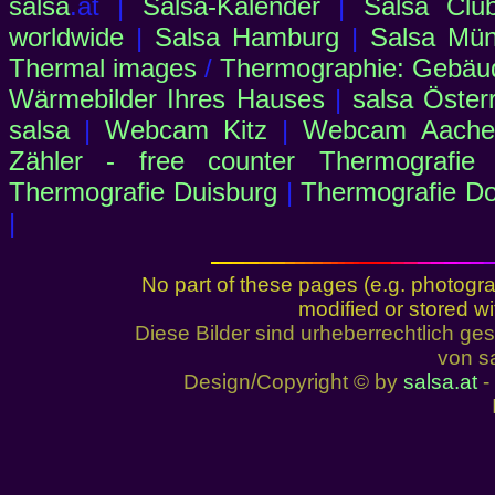
salsa
.at |
Salsa-Kalender
|
Salsa Clu
worldwide
|
Salsa Hamburg
|
Salsa Mü
Thermal images
/
Thermographie: Gebäu
Wärmebilder Ihres Hauses
|
salsa Öster
salsa
|
Webcam Kitz
|
Webcam Aachen
Zähler - free counter
Thermografie
Thermografie Duisburg
|
Thermografie D
|
No part of these pages (e.g. photogr
modified or stored wi
Diese Bilder sind urheberrechtlich 
von sa
Design/Copyright © by
salsa.at
- 