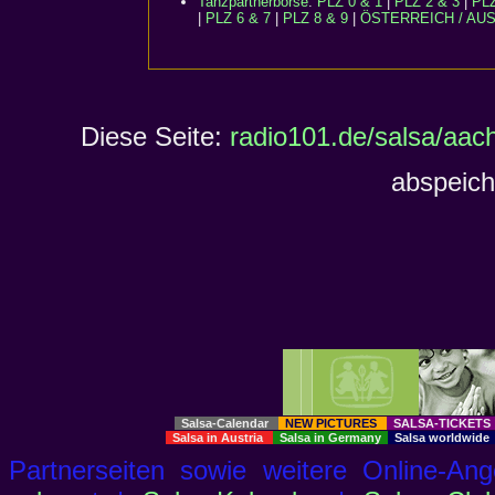
Tanzpartnerbörse
:
PLZ 0 & 1
|
PLZ 2 & 3
|
PLZ
|
PLZ 6 & 7
|
PLZ 8 & 9
|
ÖSTERREICH / AU
Diese Seite:
radio101.de/salsa/aac
abspeich
Salsa-Calendar
NEW PICTURES
SALSA-TICKET
Salsa in Austria
Salsa in Germany
Salsa worldwid
Partnerseiten sowie weitere Online-