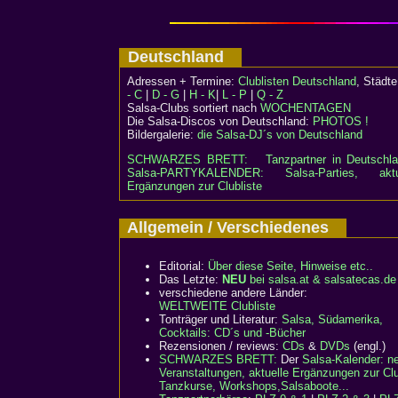
Deutschland
Adressen + Termine:
Clublisten Deutschland
, Städ
- C
|
D - G
|
H - K
|
L - P
|
Q - Z
Salsa-Clubs sortiert nach
WOCHENTAGEN
Die Salsa-Discos von Deutschland:
PHOTOS !
Bildergalerie:
die Salsa-DJ´s von Deutschland
SCHWARZES BRETT:
Tanzpartner in Deutschl
Salsa-PARTYKALENDER: Salsa-Parties, aktu
Ergänzungen zur Clubliste
Allgemein / Verschiedenes
Editorial:
Über diese Seite, Hinweise etc..
Das Letzte:
NEU
bei salsa.at & salsatecas.de
verschiedene andere Länder:
WELTWEITE Clubliste
Tonträger und Literatur:
Salsa, Südamerika,
Cocktails: CD´s und -Bücher
Rezensionen / reviews:
CDs
&
DVDs
(engl.)
SCHWARZES BRETT:
Der
Salsa-Kalender: n
Veranstaltungen, aktuelle Ergänzungen zur Clu
Tanzkurse, Workshops,Salsaboote...