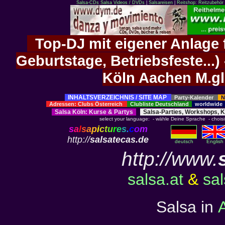
Salsa-CDs
Salsa Videos / DVDs
|
Salsareisen
|
Reitshop: Reitzubehör 
Top-DJ mit eigener Anlage f
Geburtstage, Betriebsfeste..
Köln Aachen M.g
INHALTSVERZEICHNIS / SITE MAP
Party-Kalender
N
Adressen: Clubs Österreich
Clubliste Deutschland
worldwid
Salsa Köln
:
Kurse
&
Partys
Salsa-Parties, Workshops, 
select your language: - wähle Deine Sprache - choisiss
s
a
l
s
a
p
i
c
t
u
r
e
s
.
c
o
m
http://
salsatecas.de
deutsch
English
http://www.
salsa.at
&
sa
Salsa in