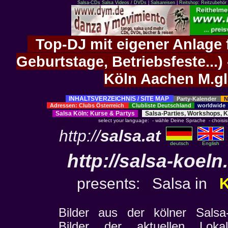
Salsa-CDs
Salsa Videos / DVDs
|
Salsareisen
|
Reitshop: Reitzubehör 
Top-DJ mit eigener Anlage f
Geburtstage, Betriebsfeste..
Köln Aachen M.g
INHALTSVERZEICHNIS / SITE MAP
Party-Kalender
N
Adressen: Clubs Österreich
Clubliste Deutschland
worldwid
Salsa Köln
:
Kurse
&
Partys
Salsa-Parties, Workshops, 
select your language: - wähle Deine Sprache - choisisse
http://
salsa.at
deutsch
English
http://
salsa-koeln
presents: Salsa in
Bilder aus der kölner Sal
Bilder der aktuellen Loka