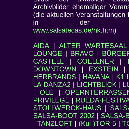
Archivbilder ehemaliger Veran
(die aktuellen Veranstaltungen 
in de
www.salsatecas.de/hk.htm
)
AIDA
|
ALTER WARTESAAL
LOUNGE
|
BRAVO
|
BÜRGER
CASTELL
|
COELLNER
|
DOWNTOWN
|
EXSTEIN
HERBRANDS
|
HAVANA
|
K1 
LA DANZA2
|
LICHTBLICK
|
L
|
OLÉ
|
OPERNTERRASSE
PRIVILEGE
|
RUEDA-FESTIV
STOLLWERCK-HAUS
|
SALS
SALSA-BOOT 2002
|
SALSA-
|
TANZLOFT
|
(Kul-)TOR 5
|
T