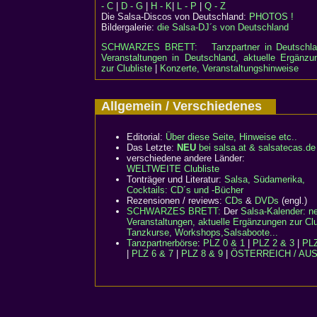
- C
|
D - G
|
H - K
|
L - P
|
Q - Z
Die Salsa-Discos von Deutschland:
PHOTOS !
Bildergalerie:
die Salsa-DJ´s von Deutschland
SCHWARZES BRETT:
Tanzpartner in Deutschl
Veranstaltungen in Deutschland, aktuelle Ergänzu
zur Clubliste
|
Konzerte, Veranstaltungshinweise
Allgemein / Verschiedenes
Editorial:
Über diese Seite, Hinweise etc..
Das Letzte:
NEU
bei salsa.at & salsatecas.de
verschiedene andere Länder:
WELTWEITE Clubliste
Tonträger und Literatur:
Salsa, Südamerika,
Cocktails: CD´s und -Bücher
Rezensionen / reviews:
CDs
&
DVDs
(engl.)
SCHWARZES BRETT:
Der
Salsa-Kalender: n
Veranstaltungen, aktuelle Ergänzungen zur Clu
Tanzkurse, Workshops,Salsaboote...
Tanzpartnerbörse
:
PLZ 0 & 1
|
PLZ 2 & 3
|
PLZ
|
PLZ 6 & 7
|
PLZ 8 & 9
|
ÖSTERREICH / AU