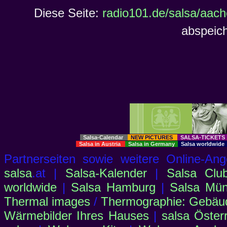
Diese Seite:
radio101.de/salsa/aach
abspeich
Salsa-Calendar
NEW PICTURES
SALSA-TICKET
Salsa in Austria
Salsa in Germany
Salsa worldwid
Partnerseiten sowie weitere Online-
salsa
.at |
Salsa-Kalender
|
Salsa Clu
worldwide
|
Salsa Hamburg
|
Salsa Mü
Thermal images
/
Thermographie: Gebäu
Wärmebilder Ihres Hauses
|
salsa Öster