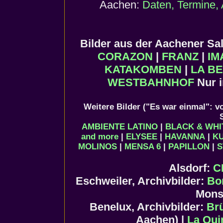
Aachen:
Daten, Termine, 
Bilder aus der Aachener S
CORAZON
|
FRANZ
|
IM
KATAKOMBEN
|
LA BE
WESTBAHNHOF
Nur 
Weitere Bilder ("Es war einmal": v
AMBIENTE LATINO
|
BLACK & WHI
and more
|
ELYSEE
|
HAVANNA
|
K
MOLINOS
|
MENSA 6
|
PAPILLON
|
S
Alsdorf:
C
Eschweiler, Archivbilder:
Bo
Mons
Benelux, Archivbilder:
Br
Aachen) |
La Qui