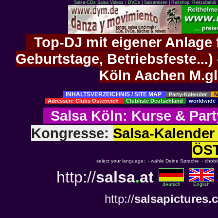
Salsa-CDs
Salsa Videos / DVDs
|
Salsareisen
|
Reitshop: Reitzubehör 
Top-DJ mit eigener Anlage f
Geburtstage, Betriebsfeste..
Köln Aachen M.g
INHALTSVERZEICHNIS / SITE MAP
Party-Kalender
N
Adressen: Clubs Österreich
Clubliste Deutschland
worldwid
Salsa Köln
:
Kurse
&
Part
Kongresse:
Salsa-Kalend
ÖS
select your language: - wähle Deine Sprache - choisiss
http://
salsa
.
at
deutsch
English
http://
salsapictures.