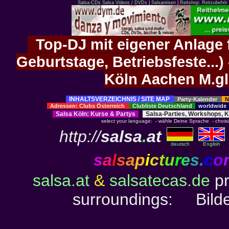
Salsa-CDs
Salsa Videos / DVDs
|
Salsareisen
|
Reitshop: Reitzubehör 
Top-DJ mit eigener Anlage f
Geburtstage, Betriebsfeste..
Köln Aachen M.g
INHALTSVERZEICHNIS / SITE MAP
Party-Kalender
N
Adressen: Clubs Österreich
Clubliste Deutschland
worldwid
Salsa Köln
:
Kurse
&
Partys
Salsa-Parties, Workshops, 
select your language: - wähle Deine Sprache - choisiss
http://
salsa
.
at
deutsch
English
s
a
l
s
a
p
i
c
t
u
r
e
s
.
c
o
salsa.at
&
salsatecas.de
pr
surroundings: Bild