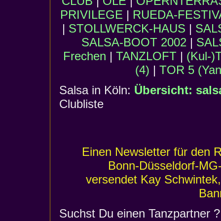
CLUB
|
OLÉ
|
OPERNTERRA
PRIVILEGE
|
RUEDA-FESTIV
|
STOLLWERCK-HAUS
|
SAL
SALSA-BOOT 2002
|
SAL
Frechen
|
TANZLOFT
|
(Kul-
(4)
|
TOR 5 (Yane
Salsa in Köln:
Übersicht: sals
Clubliste
Einen Newsletter für den 
Bonn-Düsseldorf-MG
versendet Kay Schwintek, 
Bann
Suchst Du einen Tanzpartner 