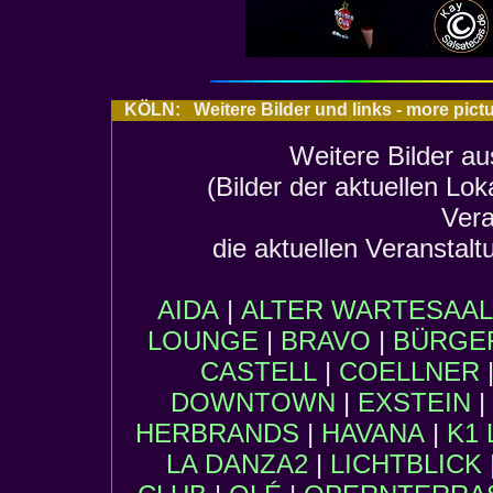
KÖLN: Weitere Bilder und links - more pic
Weitere Bilder au
(Bilder der aktuellen Lo
Vera
die aktuellen Veranstalt
AIDA
|
ALTER WARTESAAL
LOUNGE
|
BRAVO
|
BÜRGER
CASTELL
|
COELLNER
DOWNTOWN
|
EXSTEIN
|
HERBRANDS
|
HAVANA
|
K1 
LA DANZA2
|
LICHTBLICK