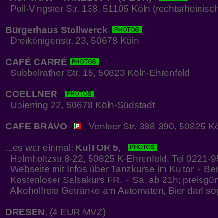
Poll-Vingster Str. 138, 51105 Köln (rechtsrheinisc
Bürgerhaus Stollwerck
,
Dreikönigenstr. 23, 50678 Köln
CAFÉ CARRÉ
Subbelrather Str. 15, 50823 Köln-Ehrenfeld
COELLNER
Ubierring 22, 50678 Köln-Südstadt
CAFE BRAVO
Venloer Str. 388-390, 50825 Kö
...es war einmal:
KulTOR 5
,
Helmholtzstr.8-22, 50825 K-Ehrenfeld, Tel 0221-
Webseite mit Infos über Tanzkurse im Kultor + Be
Kostenloser Salsakurs FR. + Sa. ab 21h; preisgün
Alkoholfreie Getränke am Automaten, Bier darf so
DRESEN
, (4 EUR MVZ)