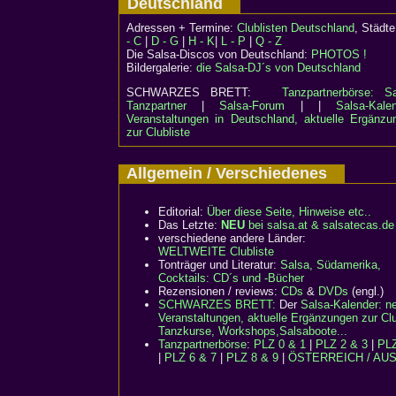
Deutschland
Adressen + Termine:
Clublisten Deutschland
, Städ
- C
|
D - G
|
H - K
|
L - P
|
Q - Z
Die Salsa-Discos von Deutschland:
PHOTOS !
Bildergalerie:
die Salsa-DJ´s von Deutschland
SCHWARZES BRETT:
Tanzpartnerbörse: Sa
Tanzpartner
|
Salsa-Forum
| |
Salsa-Kalen
Veranstaltungen in Deutschland, aktuelle Ergänzu
zur Clubliste
Allgemein / Verschiedenes
Editorial:
Über diese Seite, Hinweise etc..
Das Letzte:
NEU
bei salsa.at & salsatecas.de
verschiedene andere Länder:
WELTWEITE Clubliste
Tonträger und Literatur:
Salsa, Südamerika,
Cocktails: CD´s und -Bücher
Rezensionen / reviews:
CDs
&
DVDs
(engl.)
SCHWARZES BRETT:
Der
Salsa-Kalender: n
Veranstaltungen, aktuelle Ergänzungen zur Clu
Tanzkurse, Workshops,Salsaboote...
Tanzpartnerbörse
:
PLZ 0 & 1
|
PLZ 2 & 3
|
PLZ
|
PLZ 6 & 7
|
PLZ 8 & 9
|
ÖSTERREICH / AU