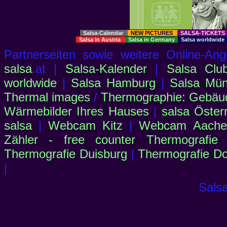
Salsa-Calendar
NEW PICTURES
SALSA-TICKET
Salsa in Austria
Salsa in Germany
Salsa worldwid
Partnerseiten sowie weitere Online-
salsa
.at |
Salsa-Kalender
|
Salsa Clu
worldwide
|
Salsa Hamburg
|
Salsa Mü
Thermal images
/
Thermographie: Gebäu
Wärmebilder Ihres Hauses
|
salsa Öster
salsa
|
Webcam Kitz
|
Webcam Aachen
Zähler - free counter
Thermografie
Thermografie Duisburg
|
Thermografie D
|
Salsa