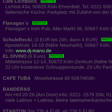
Café Lichtblick
Lichtstr.43a, 50825 Köln-Ehrenfeld, Tel. 0221-50
Italienische Küche; Parkplatz mit Zufahrt von der 
Flanagan´s
Flanagan´s Irish Pub, Alter Markt 36, 50667 Köln (
SchuleRecki
, (3 EUR bis 24h, dann 4 EUR)
Apostelnstr. 14-18 (Nähe Neumarkt), 50667 Köln, 
Info:
www.dj-mano.de
EL DIVINO
(6 Euro)
Mittelstrasse 12-14, 50672 Köln-Zentrum (Nähe 
22 Uhr kostenlose Schnupperstunde, 23 Uhr Part
CAFE TUBA
Moselstrasse 80 50674Köln
BANDERAS
Am Hof 20-26 (Am Dom) Info: 0221- 2579 206, 0
viele Latinos + Latinas, kleine lateinamerkanisch
STANTON
(bis 23h 4 EUR, ab 23h 5 EUR)