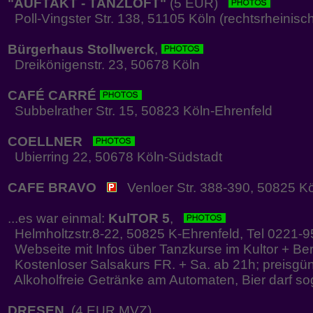
"AUFTAKT - TANZLOFT"
(5 EUR)
Poll-Vingster Str. 138, 51105 Köln (rechtsrheinisc
Bürgerhaus Stollwerck
,
Dreikönigenstr. 23, 50678 Köln
CAFÉ CARRÉ
Subbelrather Str. 15, 50823 Köln-Ehrenfeld
COELLNER
Ubierring 22, 50678 Köln-Südstadt
CAFE BRAVO
Venloer Str. 388-390, 50825 Kö
...es war einmal:
KulTOR 5
,
Helmholtzstr.8-22, 50825 K-Ehrenfeld, Tel 0221-
Webseite mit Infos über Tanzkurse im Kultor + Be
Kostenloser Salsakurs FR. + Sa. ab 21h; preisgün
Alkoholfreie Getränke am Automaten, Bier darf so
DRESEN
, (4 EUR MVZ)