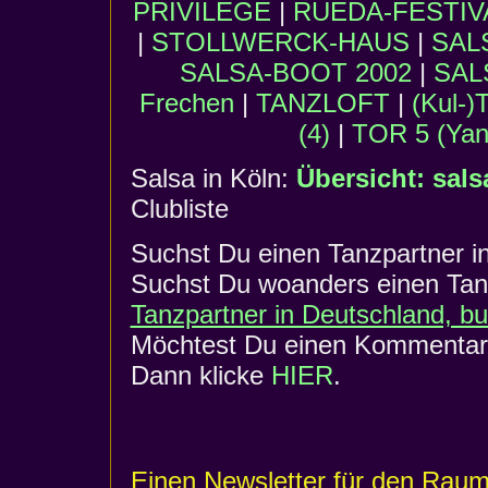
PRIVILEGE
|
RUEDA-FESTIV
|
STOLLWERCK-HAUS
|
SAL
SALSA-BOOT 2002
|
SAL
Frechen
|
TANZLOFT
|
(Kul-
(4)
|
TOR 5 (Yane
Salsa in Köln:
Übersicht: sals
Clubliste
Suchst Du einen Tanzpartner i
Suchst Du woanders einen Tanz
Tanzpartner in Deutschland, b
Möchtest Du einen Kommentar 
Dann klicke
HIER
.
Einen Newsletter für den Raum