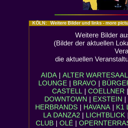
KÖLN: Weitere Bilder und links - more pic
Weitere Bilder au
(Bilder der aktuellen Lo
Vera
die aktuellen Veranstalt
AIDA
|
ALTER WARTESAAL
LOUNGE
|
BRAVO
|
BÜRGER
CASTELL
|
COELLNER
DOWNTOWN
|
EXSTEIN
|
HERBRANDS
|
HAVANA
|
K1 
LA DANZA2
|
LICHTBLICK
CLUB
|
OLÉ
|
OPERNTERRA