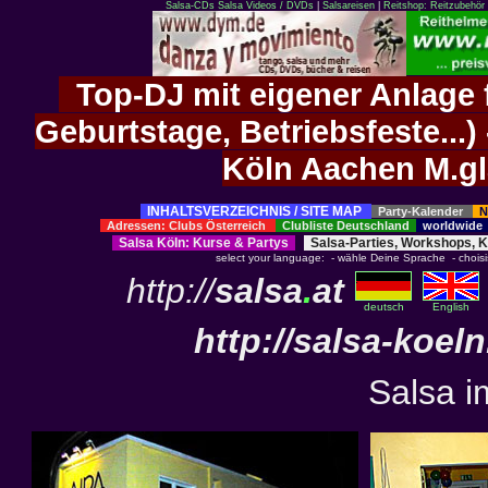
Salsa-CDs
Salsa Videos / DVDs
|
Salsareisen
|
Reitshop: Reitzubehör 
Top-DJ mit eigener Anlage f
Geburtstage, Betriebsfeste..
Köln Aachen M.g
INHALTSVERZEICHNIS / SITE MAP
Party-Kalender
N
Adressen: Clubs Österreich
Clubliste Deutschland
worldwid
Salsa Köln
:
Kurse
&
Partys
Salsa-Parties, Workshops, 
select your language: - wähle Deine Sprache - choisiss
http://
salsa
.
at
deutsch
English
http://
salsa-koeln
Salsa 