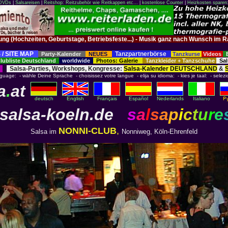
 DVDs
|
Salsareisen
|
Reitshop: Reitzubehör wie Reitkappen etc...
|
kostenlose Counter
|
Heizkosten sparen
tung (Hochzeiten, Geburtstage, Betriebsfeste...) - Musik ganz nach Wunsch 
 / SITE MAP
Tanzpartnerbörse
Party-Kalender
NEUES
Tanzkurse
Videos
ubliste Deutschland
worldwide
Photos: Galerie
Tanzkleider + Tanzschuhe
Sal
Salsa-Parties, Workshops, Kongresse:
Salsa-Kalender DEUTSCHLAND
&
nguage: - wähle Deine Sprache - choisissez votre langue - elija su idioma: - kies je taal: - selezi
a
.
at
deutsch
English
Français
Español
Nederlands
Italiano
salsa-koeln.de
s
a
l
s
a
p
i
c
t
u
r
e
NONNI-CLUB
,
Salsa im
Nonniweg, Köln-Ehrenfeld