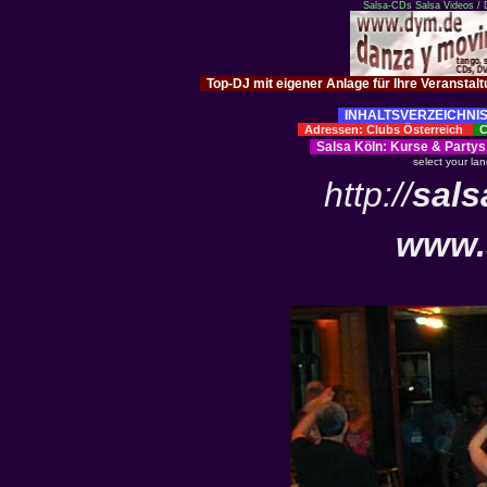
Salsa-CDs
Salsa Videos /
Top-DJ mit eigener Anlage für Ihre Veranstal
INHALTSVERZEICHNIS
Adressen: Clubs Österreich
Cl
Salsa Köln
:
Kurse
&
Partys
select your la
http://
sals
www.