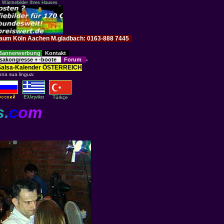
: Wärmebilder Ihres Hauses
im Raum Köln Aachen M.gladbach: 0163-888 7445
Bannerwerbung
Kontakt
sakongresse + -boote
Forum
Salsa-Kalender ÖSTERREICH
ona sua lingua:
Eλληvikα
Türkçe
s
.
c
o
m