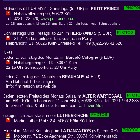
Mittwochs (3 EUR MVZ), Samstags (5 EUR) im
PETIT PRINCE
,
Hohenzollernring 90, 50672 Köln
Tel. 0221-122 520,
www.petitprince.de
ab 22h gut besucht, Mi um 21h und Sa um 22h ein kostenloser Schnupperkurs
Donnerstags und Freitags ab 21h im
HERBRAND'S
(5 EUR)
21-21.45 kostenloser Tanzkurs, dann Party
Herbrandstr. 21, 50825 Köln-Ehrenfeld Tel. +49 (0)221-95 41 626
NEU:
Jeden 1. Samstag des Monats im
Barceló Cologne
(6 EUR)
Habsburgerring 9 - 13 · 50674 Köln
22:15 Uhr Schnupperkurs, 23 Uhr Party
Jeden 2. Freitag des Monats im
BRAUHAUS
(4 EUR)
Am Bahnhof 1, Leichlingen
Info: f.m.reusch (at) web.de
Jeden letzten Freitag des Monats Salsa im
ALTER WARTESAAL
am HBF Köln, Johannisstr. 11 (am HBF), 50668 Köln, Tel: 0221 / 912 885
Info von / Infos & aktuelle Termine bei:
DJ Enver Muti
gelegentlich Samstags in der
LUTHERKIRCHE
Martin-Luther-Platz 2-4, 50677 Köln-Südstadt
Einmal im Monat Samstags im
LA DANZA DOS
(5 €, erm. 3 €)
Moltkestr. 79/Ecke Aachener Str., 50674 Köln-Innenstadt