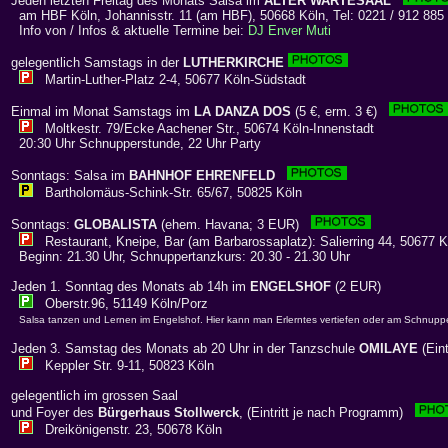
Jeden letzten Freitag des Monats Salsa im
ALTER WARTESAAL
am HBF Köln, Johannisstr. 11 (am HBF), 50668 Köln, Tel: 0221 / 912 885
Info von / Infos & aktuelle Termine bei:
DJ Enver Muti
gelegentlich Samstags in der
LUTHERKIRCHE
Martin-Luther-Platz 2-4, 50677 Köln-Südstadt
Einmal im Monat Samstags im
LA DANZA DOS
(5 €, erm. 3 €)
Moltkestr. 79/Ecke Aachener Str., 50674 Köln-Innenstadt
20:30 Uhr Schnupperstunde, 22 Uhr Party
Sonntags: Salsa im
BAHNHOF EHRENFELD
Bartholomäus-Schink-Str. 65/67, 50825 Köln
Sonntags:
GLOBALISTA
(ehem. Havana; 3 EUR)
Restaurant, Kneipe, Bar (am Barbarossaplatz): Salierring 44, 50677 K,
Beginn: 21.30 Uhr, Schnuppertanzkurs: 20.30 - 21.30 Uhr
Jeden 1. Sonntag des Monats ab 14h im
ENGELSHOF
(2 EUR)
Oberstr.96, 51149 Köln/Porz
Salsa tanzen und Lernen im Engelshof. Hier kann man Erlerntes vertiefen oder am Schnupp
Jeden 3. Samstag des Monats ab 20 Uhr in der Tanzschule
OMILAYE
(Eint
Keppler Str. 9-11, 50823 Köln
gelegentlich im grossen Saal
und Foyer des
Bürgerhaus Stollwerck
, (Eintritt je nach Programm)
Dreikönigenstr. 23, 50678 Köln