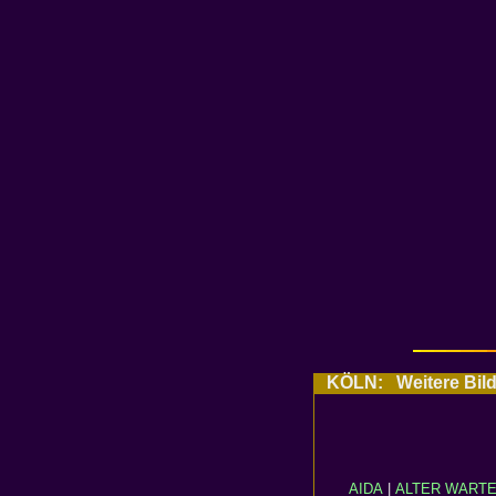
KÖLN: Weitere Bilde
AIDA
|
ALTER WART