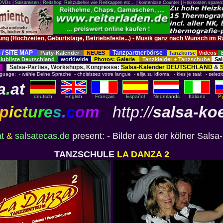
 DVDs
|
Salsareisen
|
Reitshop: Reitzubehör wie Reitkappen etc...
|
kostenlose Counter
|
Heizkosten sparen
tung (Hochzeiten, Geburtstage, Betriebsfeste...) - Musik ganz nach Wunsch 
 / SITE MAP
Tanzpartnerbörse
Party-Kalender
NEUES
Tanzkurse
Videos
ubliste Deutschland
worldwide
Photos: Galerie
Tanzkleider + Tanzschuhe
Sal
Salsa-Parties, Workshops, Kongresse:
Salsa-Kalender DEUTSCHLAND
&
nguage: - wähle Deine Sprache - choisissez votre langue - elija su idioma: - kies je taal: - selezi
a
.
at
deutsch
English
Français
Español
Nederlands
Italiano
p
i
c
t
u
r
e
s
.
c
o
m
http://
salsa-ko
t
&
salsatecas.de
present: - Bilder aus der kölner Salsa
TANZSCHULE
LA DANZA 2