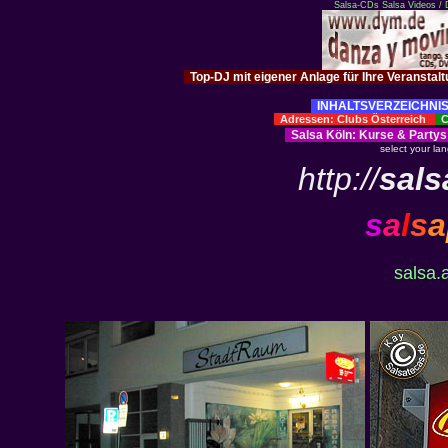
Salsa-CDs
Salsa Videos /
Top-DJ mit eigener Anlage für Ihre Veranstal
INHALTSVERZEICHNIS
Adressen: Clubs Österreich
Cl
Salsa Köln
:
Kurse
&
Partys
select your la
http://
sals
s
a
l
s
a
salsa.a