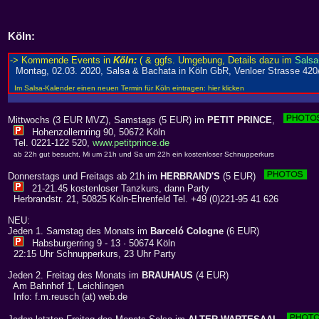
Köln
:
Mittwochs (3 EUR MVZ), Samstags (5 EUR) im
PETIT PRINCE
,
Hohenzollernring 90, 50672 Köln
Tel. 0221-122 520,
www.petitprince.de
ab 22h gut besucht, Mi um 21h und Sa um 22h ein kostenloser Schnupperkurs
Donnerstags und Freitags ab 21h im
HERBRAND'S
(5 EUR)
21-21.45 kostenloser Tanzkurs, dann Party
Herbrandstr. 21, 50825 Köln-Ehrenfeld Tel. +49 (0)221-95 41 626
NEU:
Jeden 1. Samstag des Monats im
Barceló Cologne
(6 EUR)
Habsburgerring 9 - 13 · 50674 Köln
22:15 Uhr Schnupperkurs, 23 Uhr Party
Jeden 2. Freitag des Monats im
BRAUHAUS
(4 EUR)
Am Bahnhof 1, Leichlingen
Info: f.m.reusch (at) web.de