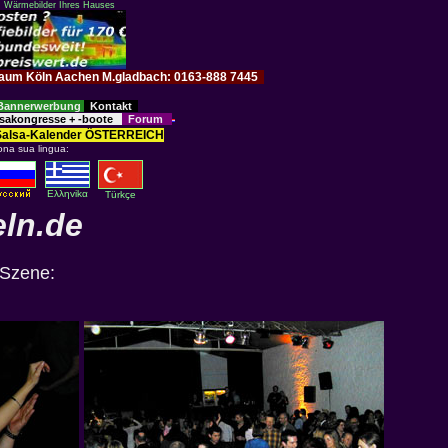
: Wärmebilder Ihres Hauses
im Raum Köln Aachen M.gladbach: 0163-888 7445
Bannerwerbung
Kontakt
sakongresse + -boote
Forum
Salsa-Kalender ÖSTERREICH
ona sua lingua:
Eλληvikα
Türkçe
eln.de
-Szene: