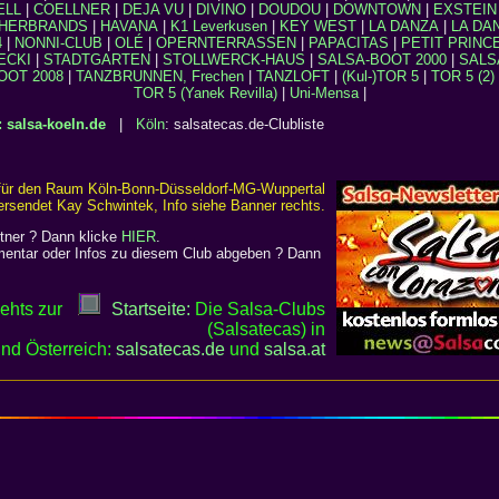
ELL
|
COELLNER
|
DEJA VU
|
DIVINO
|
DOUDOU
|
DOWNTOWN
|
EXSTEIN
HERBRANDS
|
HAVANA
|
K1 Leverkusen
|
KEY WEST
|
LA DANZA
|
LA DA
4
|
NONNI-CLUB
|
OLÉ
|
OPERNTERRASSEN
|
PAPACITAS
|
PETIT PRINC
ECKI
|
STADTGARTEN
|
STOLLWERCK-HAUS
|
SALSA-BOOT 2000
|
SALS
OOT 2008
|
TANZBRUNNEN, Frechen
|
TANZLOFT
|
(Kul-)TOR 5
|
TOR 5 (2)
TOR 5 (Yanek Revilla)
|
Uni-Mensa
|
: salsa-koeln.de
|
Köln
: salsatecas.de-Clubliste
 für den Raum Köln-Bonn-Düsseldorf-MG-Wuppertal
ersendet Kay Schwintek, Info siehe Banner rechts.
tner ? Dann klicke
HIER
.
entar oder Infos zu diesem Club abgeben ? Dann
gehts zur
Startseite:
Die Salsa-Clubs
(Salsatecas) in
nd Österreich:
salsatecas.de
und
salsa
.
at