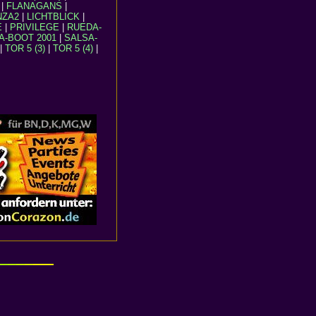
|
FLANAGANS
|
NZA2
|
LICHTBLICK
|
E
|
PRIVILEGE
|
RUEDA-
A-BOOT 2001
|
SALSA-
|
TOR 5 (3)
|
TOR 5 (4)
|