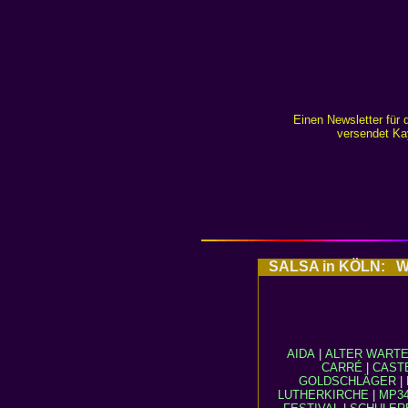
Einen Newsletter fü
versendet Ka
SALSA in KÖLN: Weit
AIDA
|
ALTER WART
CARRÉ
|
CAST
GOLDSCHLÄGER
|
LUTHERKIRCHE
|
MP3