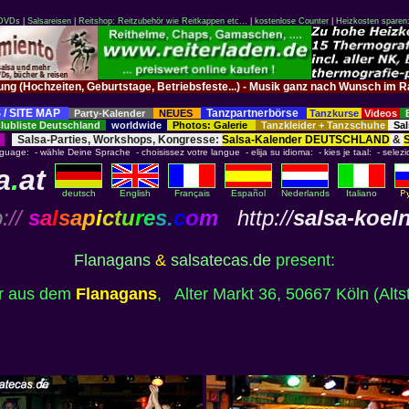
 DVDs
|
Salsareisen
|
Reitshop: Reitzubehör wie Reitkappen etc...
|
kostenlose Counter
|
Heizkosten sparen
tung (Hochzeiten, Geburtstage, Betriebsfeste...) - Musik ganz nach Wunsch 
 / SITE MAP
Tanzpartnerbörse
Party-Kalender
NEUES
Tanzkurse
Videos
ubliste Deutschland
worldwide
Photos: Galerie
Tanzkleider + Tanzschuhe
Sal
Salsa-Parties, Workshops, Kongresse:
Salsa-Kalender DEUTSCHLAND
&
nguage: - wähle Deine Sprache - choisissez votre langue - elija su idioma: - kies je taal: - selezi
a
.
at
deutsch
English
Français
Español
Nederlands
Italiano
p
://
s
a
l
s
a
p
i
c
t
u
r
e
s
.
c
o
m
http://
salsa-koel
Flanagans
&
salsatecas.de
present:
er aus dem
Flanagans
, Alter Markt 36, 50667 Köln (Alt