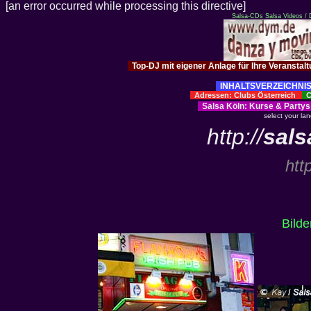
[an error occurred while processing this directive]
Salsa-CDs
Salsa Videos /
Top-DJ mit eigener Anlage für Ihre Veranstal
INHALTSVERZEICHNIS
Adressen: Clubs Österreich
Cl
Salsa Köln
:
Kurse
&
Partys
select your la
http://
sals
htt
Bild