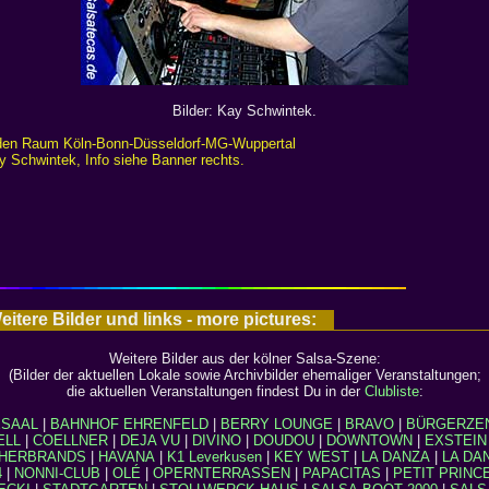
Bilder: Kay Schwintek.
r den Raum Köln-Bonn-Düsseldorf-MG-Wuppertal
y Schwintek, Info siehe Banner rechts.
ere Bilder und links - more pictures:
Weitere Bilder aus der kölner Salsa-Szene:
(Bilder der aktuellen Lokale sowie Archivbilder ehemaliger Veranstaltungen;
die aktuellen Veranstaltungen findest Du in der
Clubliste
:
ESAAL
|
BAHNHOF EHRENFELD
|
BERRY LOUNGE
|
BRAVO
|
BÜRGERZEN
ELL
|
COELLNER
|
DEJA VU
|
DIVINO
|
DOUDOU
|
DOWNTOWN
|
EXSTEIN
HERBRANDS
|
HAVANA
|
K1 Leverkusen
|
KEY WEST
|
LA DANZA
|
LA DA
4
|
NONNI-CLUB
|
OLÉ
|
OPERNTERRASSEN
|
PAPACITAS
|
PETIT PRINC