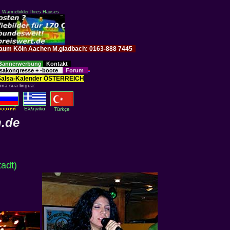
: Wärmebilder Ihres Hauses
im Raum Köln Aachen M.gladbach: 0163-888 7445
Bannerwerbung
Kontakt
sakongresse + -boote
Forum
Salsa-Kalender ÖSTERREICH
ona sua lingua:
Eλληvikα
Türkçe
n.de
stadt)