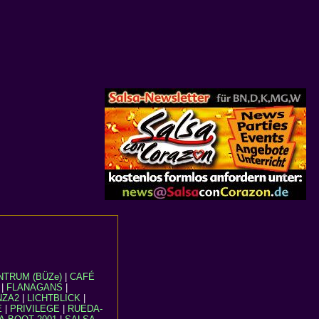
TRUM (BÜZe)
|
CAFÉ
|
FLANAGANS
|
NZA2
|
LICHTBLICK
|
E
|
PRIVILEGE
|
RUEDA-